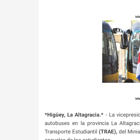
w
w
*Higüey, La Altagracia.*
- La vicepresi
autobuses en la provincia La Altagra
Transporte Estudiantil
(TRAE),
del Minis
escuelas de los estudiantes.