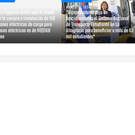
9, 2024
MARZO 14, 2024
o Figueroa aclara que el monto
*Vicepresidenta deja en
e la compra e instalación de 150
funcionamiento el Sistema Nacional
ones eléctricas de carga para
de Transporte Estudiantil en La
uses eléctricos es de RD$168
Altagracia para beneficiar a más de 65
nes
mil estudiantes*