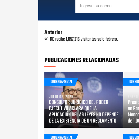
Anterior
RD recibe 1,057,216 visitantes solo febrero.
PUBLICACIONES RELACIONADAS
GUBERNAMENTAL
GUBER
JULIO 08, 2025
ENERO 
CONSULTOR JURÍDICO DEL PODER
Presi
EJECUTIVO ACLARA QUE LA
en Pan
APLICACIÓN DE LAS LEYES NO DEPENDE
Manog
DE LA EXISTENCIA DE UN REGLAMENTO
de 1,
GUBERNAMENTAL
GUBER