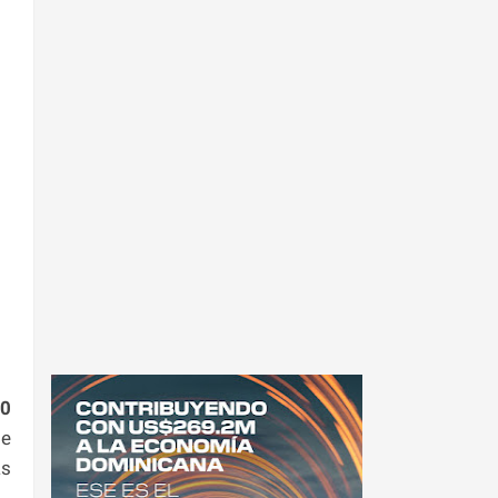
50
de
as