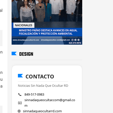
al
en
DESIGN
án
CONTACTO
su
Noticias Sin Nada Que Ocultar RD
la
📞
849-517-0983
sinnadaqueocultar.com@gmail.co
📧
m
🌐
sinnadaqueocultarrd.com