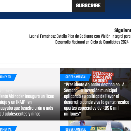
Siguien
Leonel Fernández Detalla Plan de Gobierno con Visión Integral para 
Desarrollo Nacional en Ciclo de Candidatos 2024
NAMENTAL
GUBERNAMENTAL
ENERO 28, 2025
*Presidente Abinader destaca en LA
Semanal la inversión municipal
28, 2025
dente Abinader inaugura un liceo
aplicando su política de llevar el
toja y un INAIPI en
desarrollo donde vive la gente; recalca
uayabo que beneficiarán a más
aportes especiales de RD$ 6 mil
000 adolescentes y niños
millones*
NAMENTAL
GUBERNAMENTAL