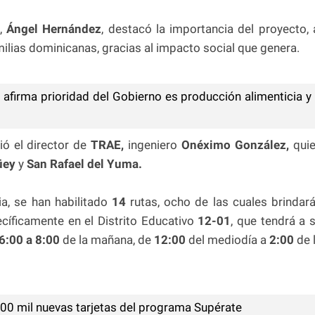
n,
Ángel Hernández
, destacó la importancia del proyecto, 
amilias dominicanas, gracias al impacto social que genera.
afirma prioridad del Gobierno es producción alimenticia y
ió el director de
TRAE,
ingeniero
Onéximo González,
qui
üey
y
San Rafael del Yuma.
a, se han habilitado
14
rutas, ocho de las cuales brindar
ecíficamente en el Distrito Educativo
12-01
, que tendrá a 
6:00 a 8:00
de la mañana, de
12:00
del mediodía a
2:00
de 
00 mil nuevas tarjetas del programa Supérate