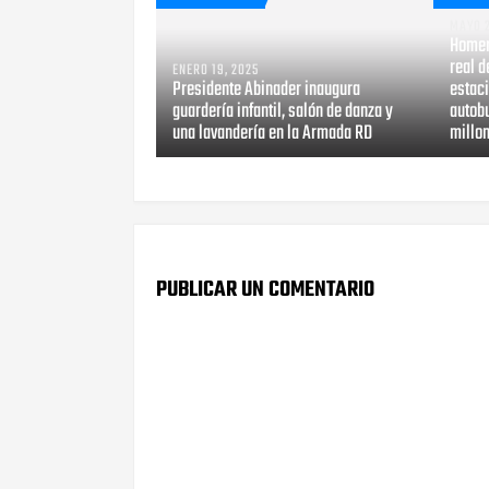
MAYO 2
Homer
real d
ENERO 19, 2025
Presidente Abinader inaugura
estaci
guardería infantil, salón de danza y
autob
una lavandería en la Armada RD
millo
PUBLICAR UN COMENTARIO