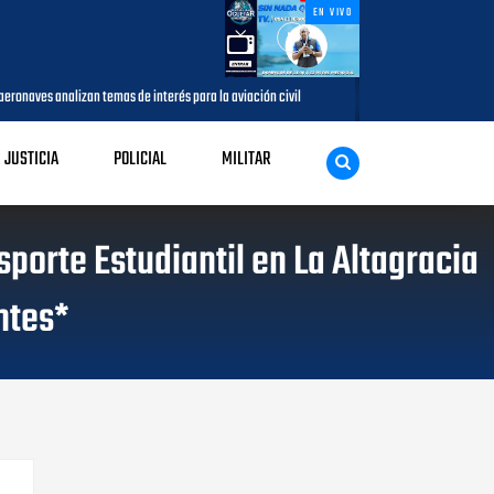
EN VIVO
n temas de interés para la aviación civil
Más de 7,7 millones de visit
AGOSTO 05, 2026
JUSTICIA
POLICIAL
MILITAR
porte Estudiantil en La Altagracia
ntes*