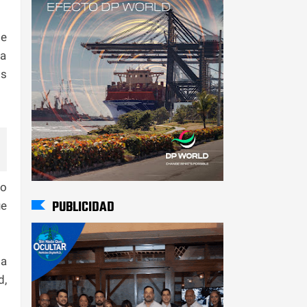
de
ra
os
io
PUBLICIDAD
ue
la
d,