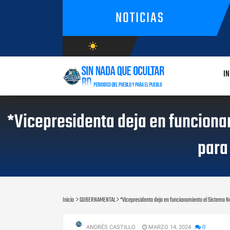
NOTICIAS
wb_sunny
AGOSTO/6/2026
IN
*Vicepresidenta deja en funcionam
para
Inicio
GUBERNAMENTAL
*Vicepresidenta deja en funcionamiento el Sistema Nac
ANDRÉS CASTILLO
MARZO 14, 2024
0