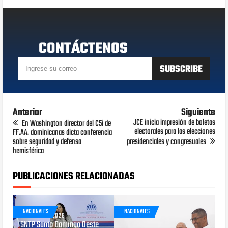
CONTÁCTENOS
Anterior
Siguiente
JCE inicia impresión de boletas
En Washington director del C5i de
electorales para las elecciones
FF.AA. dominicanas dicta conferencia
sobre seguridad y defensa
presidenciales y congresuales
hemisférica
PUBLICACIONES RELACIONADAS
NACIONALES
NACIONALES
AGOSTO 05, 2026
SNTP Santo Domingo Oeste