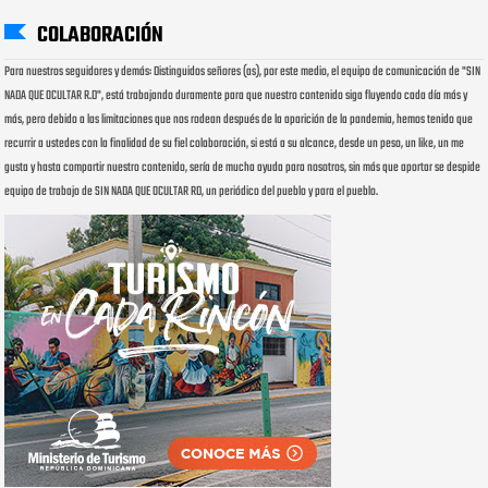
COLABORACIÓN
Para nuestros seguidores y demás: Distinguidos señores (as), por este medio, el equipo de comunicación de "SIN
NADA QUE OCULTAR R.D", está trabajando duramente para que nuestro contenido siga fluyendo cada día más y
más, pero debido a las limitaciones que nos rodean después de la aparición de la pandemia, hemos tenido que
recurrir a ustedes con la finalidad de su fiel colaboración, si está a su alcance, desde un peso, un like, un me
gusta y hasta compartir nuestro contenido, sería de mucha ayuda para nosotros, sin más que aportar se despide
equipo de trabajo de SIN NADA QUE OCULTAR RD, un periódico del pueblo y para el pueblo.