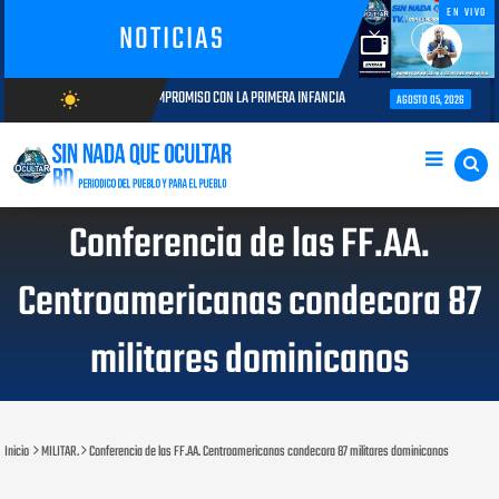
EN VIVO
NOTICIAS
RIA Y COMPROMISO CON LA PRIMERA INFANCIA
Autoridades del CESAC y e
wb_sunny
AGOSTO 05, 2026
AGOSTO/8/2026
Conferencia de las FF.AA.
Centroamericanas condecora 87
militares dominicanos
Inicio
MILITAR.
Conferencia de las FF.AA. Centroamericanas condecora 87 militares dominicanos