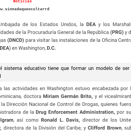
Noticias
ww.sinnadaqueocultarrd
Embajada de los Estados Unidos, la
DEA
y los Marshal
ridades de la Procuraduría General de la República
(PRG)
y 
gas
(DNCD)
para visitar las instalaciones de la Oficina Centr
DEA
) en Washington,
D.C.
l sistema educativo tiene que formar un modelo de ser
l
a las actividades en Washington estuvo encabezada por 
ominicana, doctora
Miriam Germán Brito,
y el vicealmiran
la Dirección Nacional de Control de Drogas, quienes fuer
istradora de la
Drug Enforcement Administration,
por s
lgram
, así como
Ronald L. Davis,
director de los Unit
,
directora de la División del Caribe, y
Clifford Brown
, su