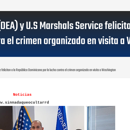
EA) y U.S Marshals Service felicit
ra el crimen organizado en visita a
felicitan a la República Dominicana por la lucha contra el crimen organizado en visita a Washington
Noticias
ww.sinnadaqueocultarrd