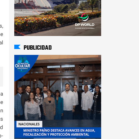
s,
de
al
PUBLICIDAD
la
te
on
us
ed
b-