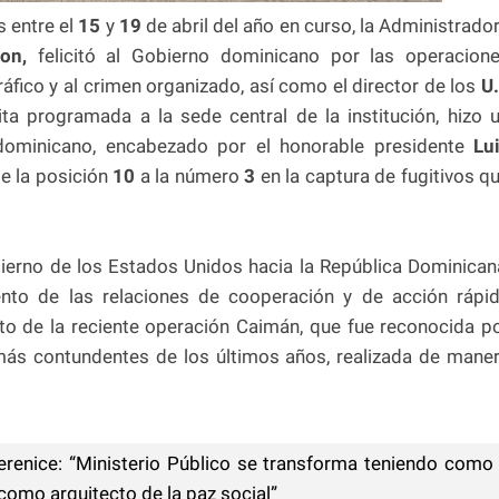
s entre el
15
y
19
de abril del año en curso, la Administrado
on,
felicitó al Gobierno dominicano por las operacion
áfico y al crimen organizado, así como el director de los
U
ita programada a la sede central de la institución, hizo 
dominicano, encabezado por el honorable presidente
Lui
e la posición
10
a la número
3
en la captura de fugitivos q
ierno de los Estados Unidos hacia la República Dominican
ento de las relaciones de cooperación y de acción rápi
ito de la reciente operación Caimán, que fue reconocida p
ás contundentes de los últimos años, realizada de mane
renice: “Ministerio Público se transforma teniendo como
como arquitecto de la paz social”