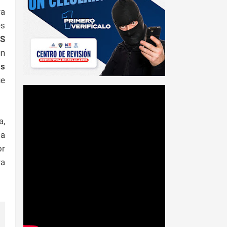
ra
es
.S
un
s
ue
a,
da
or
ra