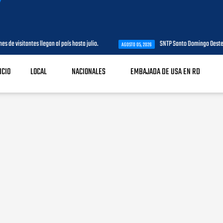
 visitantes llegan al país hasta julio.
SNTP Santo Domingo Oeste agrad
AGOSTO 05, 2026
ICIO
LOCAL
NACIONALES
EMBAJADA DE USA EN RD