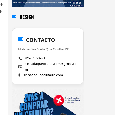
de
el
DESIGN
CONTACTO
Noticias Sin Nada Que Ocultar RD
📞
849-517-0983
sinnadaqueocultar.com@gmail.co
📧
m
🌐
sinnadaqueocultarrd.com