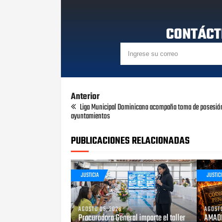
CONTÁCT
Anterior
Liga Municipal Dominicana acompaña toma de posesió
ayuntamientos
PUBLICACIONES RELACIONADAS
JUSTICIA
JUSTIC
AGOSTO 05, 2026
AGOSTO
Procuradora General imparte el taller
AMADE