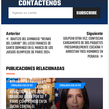
CONTÁCTENOS
Anterior
Siguiente
GOLPEAN OTRA VEZ; CONFISCAN
BAUTIZO DEL GIMNASIO “REINAS
CARGAMENTO DE 395 PAQUETES
DEL CARIBE” DEL LICEO FRANCES DE
PRESUMIBLEMENTE COCAÍNA Y
SANTO DOMINGO EN EL MARCO DE LOS
ARRESTAN TRES HOMBRES EN
JUEGOS OLIMPICOS DE PARIS 2024
PERAVIA
PUBLICACIONES RELACIONADAS
NOVIEMBRE 14, 2025
LA DEA DIVISIÓN DEL CARIBE
RECONOCE AL PRESIDENTE
EMBAJADA USA EN RD
EMBAJADA USA EN RD
LUIS ABINADER, A LA DNCD Y
AL VICEALMIRANTE JOSÉ
CABRERA ULLOA POR SU
FIRME COMPROMISO EN LA
LUCHA CONTRA EL