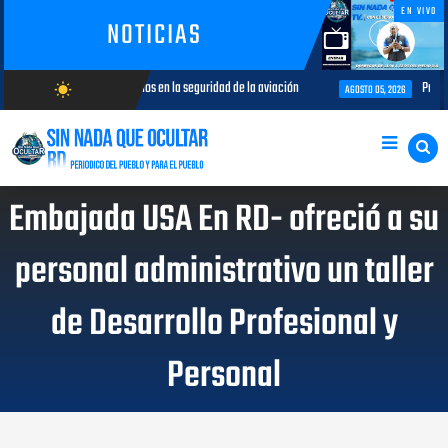
EN VIVO
NOTICIAS
iesgos internos en la seguridad de la aviación
Procuradora General imp
wb_sunny
AGOSTO 05, 2026
AGOSTO/6/2026
Embajada USA En RD- ofreció a su
personal administrativo un taller
de Desarrollo Profesional y
Personal