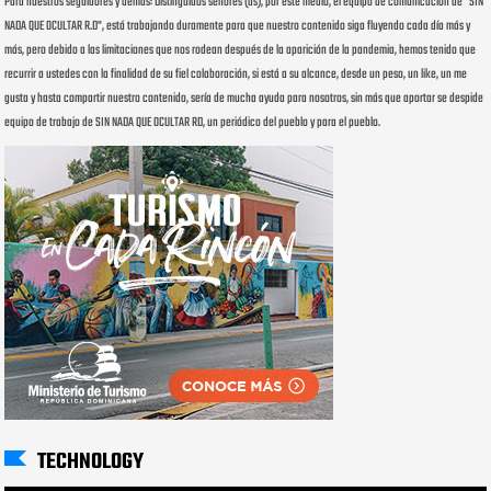
Para nuestros seguidores y demás: Distinguidos señores (as), por este medio, el equipo de comunicación de "SIN
NADA QUE OCULTAR R.D", está trabajando duramente para que nuestro contenido siga fluyendo cada día más y
más, pero debido a las limitaciones que nos rodean después de la aparición de la pandemia, hemos tenido que
recurrir a ustedes con la finalidad de su fiel colaboración, si está a su alcance, desde un peso, un like, un me
gusta y hasta compartir nuestro contenido, sería de mucha ayuda para nosotros, sin más que aportar se despide
equipo de trabajo de SIN NADA QUE OCULTAR RD, un periódico del pueblo y para el pueblo.
TECHNOLOGY