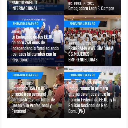
NARCOTRÁFICO
OCTUBRE 14, 2025
INTERNACIONAL
Embajadora Leah F. Campos
EMBAJADA USA EN RD
EMBAJADA USA EN RD
JULIO 04, 2025
La Embajada de los EE.UU.
celebra 249 años de
AGOSTO 06, 2024
independencia fortaleciendo
PROGRAMA AWE GRADÚA A
los lazos bilaterales con la
66 MUJERES
Rep. Dom.
EMPRENDEDORAS
EMBAJADA USA EN RD
EMBAJADA USA EN RD
ABRIL 18, 2024
Embajada USA En RD
ABRIL 30, 2024
Embajada USA En RD-
Inauguramos la primera
ofreció a su personal
oficina de enlace entre la
administrativo un taller de
Policía Federal de EE.UU. y la
Desarrollo Profesional y
Policía Nacional de Rep.
Personal
Dom. (PN)