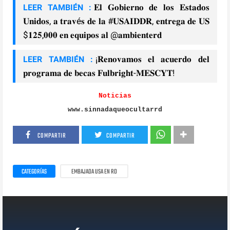
𝐄𝐥 𝐆𝐨𝐛𝐢𝐞𝐫𝐧𝐨 𝐝𝐞 𝐥𝐨𝐬 𝐄𝐬𝐭𝐚𝐝𝐨𝐬
LEER TAMBIÉN :
𝐔𝐧𝐢𝐝𝐨𝐬, 𝐚 𝐭𝐫𝐚𝐯é𝐬 𝐝𝐞 𝐥𝐚 #𝐔𝐒𝐀𝐈𝐃𝐃𝐑, 𝐞𝐧𝐭𝐫𝐞𝐠𝐚 𝐝𝐞 𝐔𝐒
$𝟏𝟐𝟓,𝟎𝟎𝟎 𝐞𝐧 𝐞𝐪𝐮𝐢𝐩𝐨𝐬 𝐚𝐥 @𝐚𝐦𝐛𝐢𝐞𝐧𝐭𝐞𝐫𝐝
¡𝐑𝐞𝐧𝐨𝐯𝐚𝐦𝐨𝐬 𝐞𝐥 𝐚𝐜𝐮𝐞𝐫𝐝𝐨 𝐝𝐞𝐥
LEER TAMBIÉN :
𝐩𝐫𝐨𝐠𝐫𝐚𝐦𝐚 𝐝𝐞 𝐛𝐞𝐜𝐚𝐬 𝐅𝐮𝐥𝐛𝐫𝐢𝐠𝐡𝐭-𝐌𝐄𝐒𝐂𝐘𝐓!
Noticias
www.sinnadaqueocultarrd
COMPARTIR
COMPARTIR
CATEGORÍAS
EMBAJADA USA EN RD