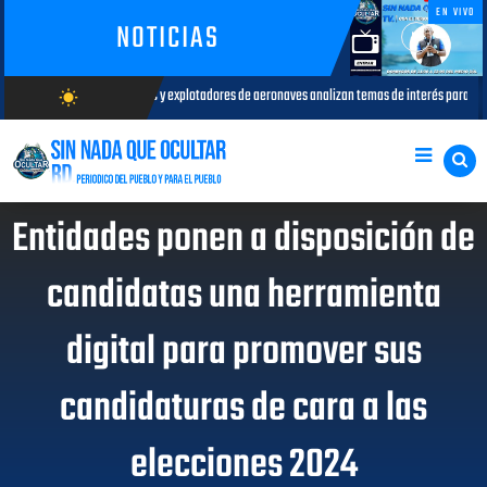
EN VIVO
NOTICIAS
 y explotadores de aeronaves analizan temas de interés para la aviación civil
wb_sunny
AGOSTO 05
AGOSTO/7/2026
Entidades ponen a disposición de
candidatas una herramienta
digital para promover sus
candidaturas de cara a las
elecciones 2024