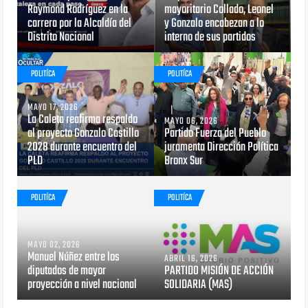
Raymond Rodríguez en la
mayoritario Collado, Leonel
carrera por la Alcaldía del
y Gonzalo encabezan a lo
Distrito Nacional
interno de sus partidos
POLITÍCA
POLITÍCA
MAYO 17, 2026
La Caleta reafirma respaldo
MAYO 06, 2026
al proyecto Gonzalo Castillo
Partido Fuerza del Pueblo
2028 durante encuentro del
juramenta Dirección Política
PLD
Bronx Sur
POLITÍCA
POLITÍCA
MAYO 02, 2026
Manuel Núñez entre los
ABRIL 16, 2026
diputados de mayor
PARTIDO MISIÓN DE ACCIÓN
proyección a nivel nacional
SOLIDARIA (MAS)