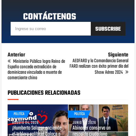
CONTÁCTENOS
Anterior
Siguiente
AEOFARD y la Comandancia General
Ministerio Público logra Reino de
FARD realizan con éxito primer día del
España conceda extradición de
dominicana vinculada a muerte de
Show Aéreo 2024
comerciante chino
PUBLICACIONES RELACIONADAS
POLITÍCA
POLITÍCA
AGOSTO 04, 2026
JUNIO 01, 2026
¡Humberto Salazar enciende
Abinader conserva un
el tablero político! Coloca a
respaldo ciudadano