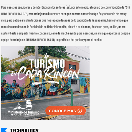
Para nuestros seguidores y demás: Distinguidos señores (as), por este medio, el equipo de comunicación de "SIN
NADA QUE OCULTAR R.D", está trabajando duramente para que nuestro contenido siga fluyendo cada día más y
más, pero debido a las limitaciones que nos rodean después de la aparición de la pandemia, hemos tenido que
recurrir a ustedes con la finalidad de su fiel colaboración, si está a su alcance, desde un peso, un like, un me
gusta y hasta compartir nuestro contenido, sería de mucha ayuda para nosotros, sin más que aportar se despide
equipo de trabajo de SIN NADA QUE OCULTAR RD, un periódico del pueblo y para el pueblo.
TECHNOLOGY