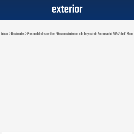
exterior
Inicio
Nacionales
Personalidades reciben “Reconocimientos a la Trayectoria Empresarial 2024” de El Mundo 