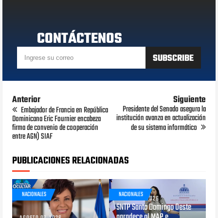
CONTÁCTENOS
Anterior
Siguiente
Presidente del Senado asegura la
Embajador de Francia en República
institución avanza en actualización
Dominicana Eric Fournier encabeza
firma de convenio de cooperación
de su sistema informático
entre AGN) SIAF
PUBLICACIONES RELACIONADAS
NACIONALES
NACIONALES
AGOSTO 05, 2026
SNTP Santo Domingo Oeste
agradece al MAP e