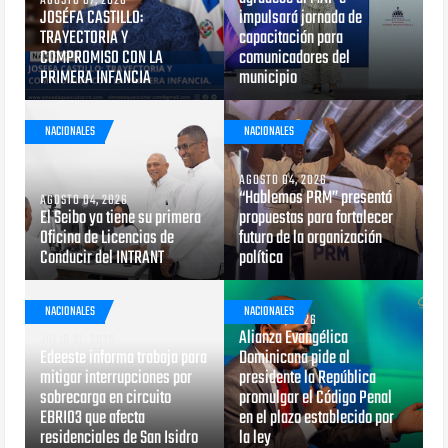
AGOSTO 07, 2026
JOSÉFA CASTILLO:
impulsará jornada de
TRAYECTORIA Y
capacitación para
COMPROMISO CON LA
comunicadores del
PRIMERA INFANCIA
municipio
NACIONALES
NACIONALES
AGOSTO 04, 2026
“Hablemos PRM” presentó
AGOSTO 04, 2026
El Seibo ya tiene su primera
propuestas para fortalecer
Oficina de Licencias de
futuro de la organización
Conducir del INTRANT
política
NACIONALES
NACIONALES
JULIO 29, 2026
Alianza Evangélica
JULIO 31, 2026
Edeeste informa trabaja para
Dominicana pide al
mitigar interrupciones por
presidente la República
sobrecarga en circuito
promulgar el Código Penal
EBRI03 que afecta
en el plazo establecido por
residenciales de San Isidro
la ley