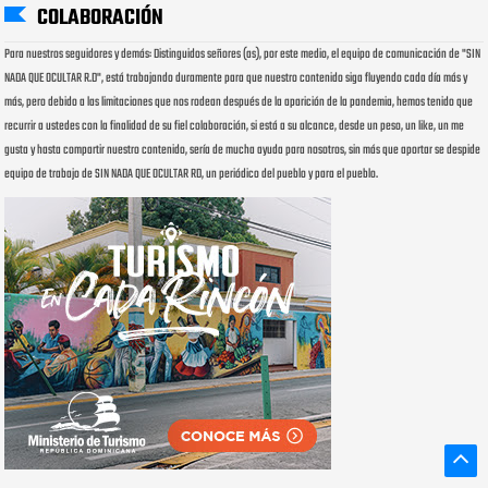
COLABORACIÓN
Para nuestros seguidores y demás: Distinguidos señores (as), por este medio, el equipo de comunicación de "SIN
NADA QUE OCULTAR R.D", está trabajando duramente para que nuestro contenido siga fluyendo cada día más y
más, pero debido a las limitaciones que nos rodean después de la aparición de la pandemia, hemos tenido que
recurrir a ustedes con la finalidad de su fiel colaboración, si está a su alcance, desde un peso, un like, un me
gusta y hasta compartir nuestro contenido, sería de mucha ayuda para nosotros, sin más que aportar se despide
equipo de trabajo de SIN NADA QUE OCULTAR RD, un periódico del pueblo y para el pueblo.