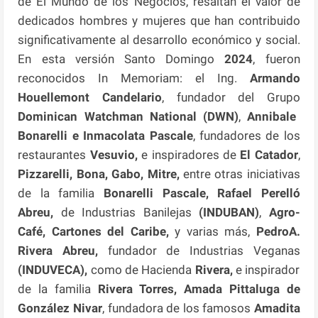
de El Mundo de los Negocios, resaltan el valor de
dedicados hombres y mujeres que han contribuido
significativamente al desarrollo económico y social.
En esta versión Santo Domingo
2024
, fueron
reconocidos In Memoriam: el Ing.
Armando
Houellemont
Candelario
, fundador del Grupo
Dominican Watchman National (DWN)
,
Annibale
Bonarelli e Inmacolata Pascale
, fundadores de los
restaurantes
Vesuvio,
e inspiradores de
El Catador
,
Pizzarelli, Bona, Gabo, Mitre,
entre otras iniciativas
de la familia
Bonarelli Pascale, Rafael Perelló
Abreu,
de Industrias Banilejas
(INDUBAN)
,
Agro-
Café, Cartones del Caribe,
y varias más,
PedroA.
Rivera Abreu,
fundador de Industrias Veganas
(INDUVECA),
como de Hacienda
Rivera,
e inspirador
de la familia
Rivera Torres, Amada Pittaluga de
González Nivar
, fundadora de los famosos
Amadita