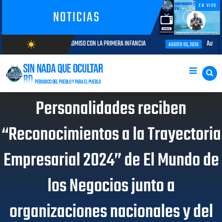
EN VIVO
NOTICIAS
RIA Y COMPROMISO CON LA PRIMERA INFANCIA
Autoridades del CESAC y e
wb_sunny
AGOSTO 05, 2026
AGOSTO/9/2026
Personalidades reciben
“Reconocimientos a la Trayectoria
Empresarial 2024” de El Mundo de
los Negocios junto a
organizaciones nacionales y del