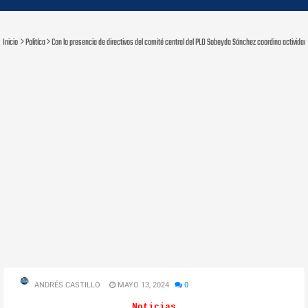
Inicio
Politíca
Con la presencia de directivos del comité central del PLD Sobeyda Sánchez coordina actividad
ANDRÉS CASTILLO
MAYO 13, 2024
0
Noticias