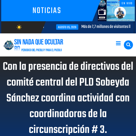
EN VIVO
NOTICIAS
terés para la aviación civil
Más de 7,7 millones de visitantes llegan al
wb_sunny
AGOSTO 05, 2026
AGOSTO/9/2026
Con la presencia de directivos del
comité central del PLD Sobeyda
Sánchez coordina actividad con
coordinadoras de la
circunscripción # 3.