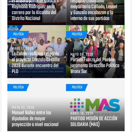
el tablero político! Coloca a
respaldo ciudadano
Raymond Rodríguez en la
mayoritario Collado, Leonel
carrera por la Alcaldía del
y Gonzalo encabezan a lo
Distrito Nacional
interno de sus partidos
POLITÍCA
POLITÍCA
MAYO 17, 2026
La Caleta reafirma respaldo
MAYO 06, 2026
al proyecto Gonzalo Castillo
Partido Fuerza del Pueblo
2028 durante encuentro del
juramenta Dirección Política
PLD
Bronx Sur
POLITÍCA
POLITÍCA
MAYO 02, 2026
Manuel Núñez entre los
ABRIL 16, 2026
diputados de mayor
PARTIDO MISIÓN DE ACCIÓN
proyección a nivel nacional
SOLIDARIA (MAS)