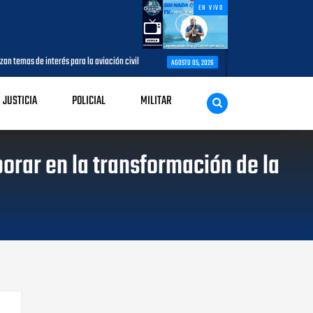
EN VIVO
erés para la aviación civil
Más de 7,7 millones de visitantes llegan al 
AGOSTO 05, 2026
JUSTICIA
POLICIAL
MILITAR
borar en la transformación de la