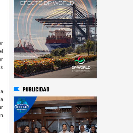
or
l
or
es
PUBLICIDAD
la
la
ar
ón