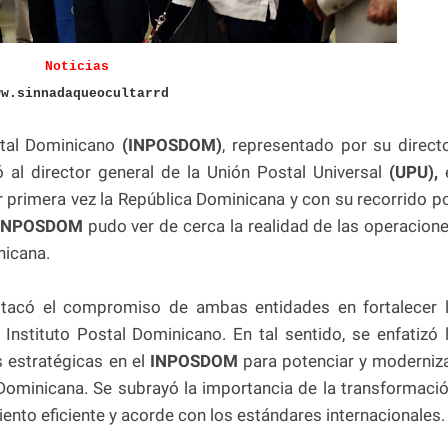
Noticias
ww.sinnadaqueocultarrd
ostal Dominicano
(INPOSDOM)
, representado por su direct
ió al director general de la Unión Postal Universal
(UPU),
e
r primera vez la República Dominicana y con su recorrido p
INPOSDOM
pudo ver de cerca la realidad de las operacion
nicana.
estacó el compromiso de ambas entidades en fortalecer 
Instituto Postal Dominicano. En tal sentido, se enfatizó 
s estratégicas en el
INPOSDOM
para potenciar y moderniz
 Dominicana. Se subrayó la importancia de la transformaci
ento eficiente y acorde con los estándares internacionales.