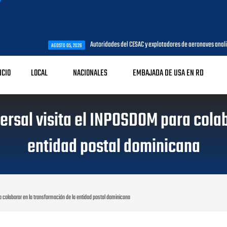
Autoridades del CESAC y explotadores de aeronaves analizan temas de int
AGOSTO 05, 2026
ICIO
LOCAL
NACIONALES
EMBAJADA DE USA EN RD
versal visita el INPOSDOM para cola
entidad postal dominicana
ra colaborar en la transformación de la entidad postal dominicana