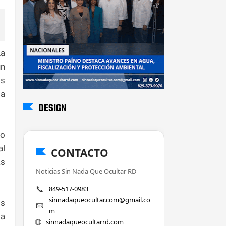
La
un
os
la
DESIGN
lo
al
CONTACTO
as
Noticias Sin Nada Que Ocultar RD
📞
849-517-0983
sinnadaqueocultar.com@gmail.co
os
📧
m
ta
🌐
sinnadaqueocultarrd.com