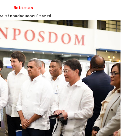
Noticias
ww.sinnadaqueocultarrd