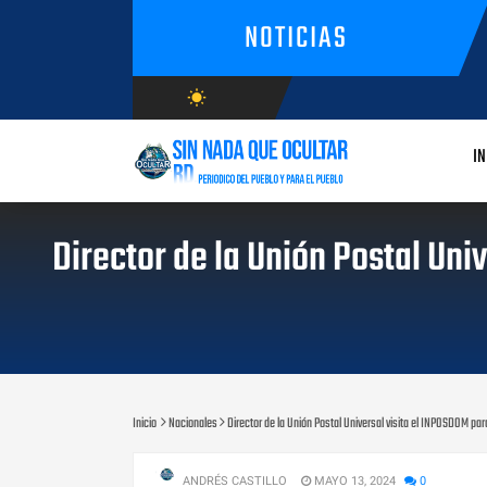
NOTICIAS
wb_sunny
AGOSTO/7/2026
IN
Director de la Unión Postal Uni
Inicio
Nacionales
Director de la Unión Postal Universal visita el INPOSDOM pa
ANDRÉS CASTILLO
MAYO 13, 2024
0