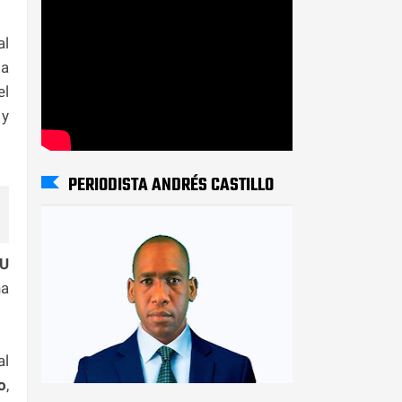
al
la
el
 y
PERIODISTA ANDRÉS CASTILLO
U
na
al
o
,