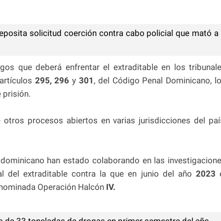
eposita solicitud coerción contra cabo policial que mató a
rgos que deberá enfrentar el extraditable en los tribunal
artículos
295, 296
y
301
, del Código Penal Dominicano, l
prisión.
otros procesos abiertos en varias jurisdicciones del paí
o dominicano han estado colaborando en las investigacion
al del extraditable contra la que en junio del año
2023
e
denominada Operación Halcón
IV.
ás de 33 toneladas de drogas en primer semestre del año