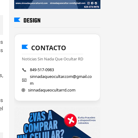
DESIGN
es
CONTACTO
os
Noticias Sin Nada Que Ocultar RD
📞
849-517-0983
s,
sinnadaqueocultar.com@gmail.co
📧
m
🌐
sinnadaqueocultarrd.com
es
l