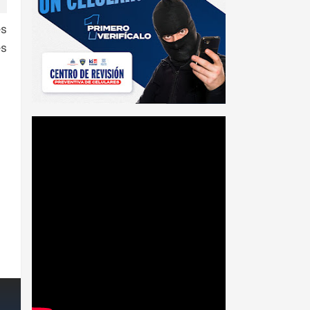
es
es