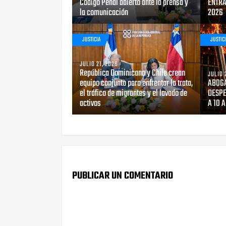
Código Penal abierto ante la prensa y
ENTRA
la comunicación
2026
JUSTICIA
JUSTIC
JULIO 21, 2026
República Dominicana y Chile crean
JULIO 
equipo conjunto para enfrentar la trata,
ABOGA
el tráfico de migrantes y el lavado de
DESPE
activos
A 10 
PUBLICAR UN COMENTARIO