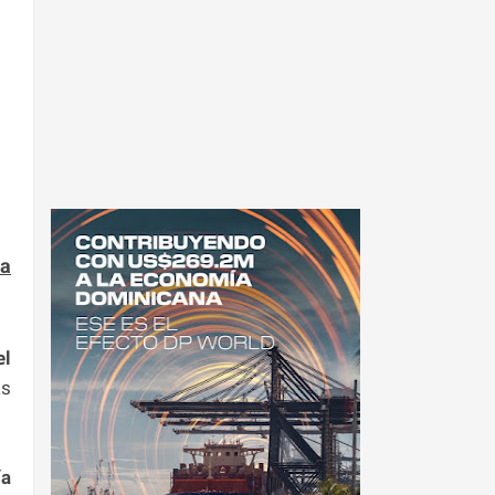
ia
el
as
ía