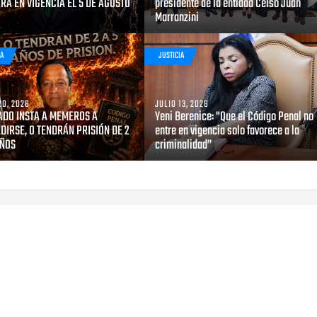
RÁ EN VIGENCIA EL 5 DE AGOSTO
presidente de la entidad Celso Juan
Marranzini
IA
JUSTICIA
20, 2026
JULIO 13, 2026
DO INSTA A MEMEROS A
Yeni Berenice: "Que el Código Penal no
DIRSE, O TENDRÁN PRISIÓN DE 2
entre en vigencia solo favorece a la
AÑOS
criminalidad”