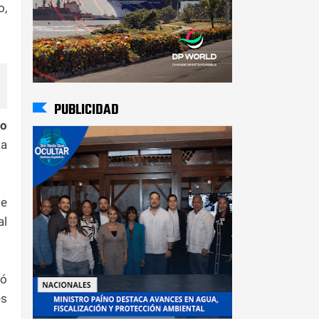
o,
PUBLICIDAD
no
ia
de
al
nó
es