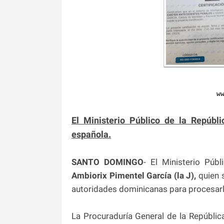
w
El Ministerio Público de la Repúbl
española.
SANTO DOMINGO
- El Ministerio Púb
Ambiorix Pimentel García (la J),
quien s
autoridades dominicanas para procesarl
La Procuraduría General de la Repúbli