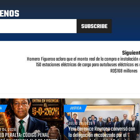
ENOS
Siguien
Homero Figueroa aclara que el monto real de la compra e instalación 
150 estaciones eléctricas de carga para autobuses eléctricos es 
RD$168 millones
IA
JUSTICIA
JULIO 29, 2026
Yeni Berenice Reynoso conversó con
 04, 2026
O PERALTA: CÓDIGO PENAL
la delegación encabezada por el