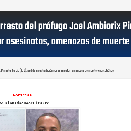
arresto del prófugo Joel Ambiorix Pi
or asesinatos, amenazas de muerte 
ix Pimentel García (la J), pedido en extradición por asesinatos, amenazas de muerte y narcotráfico
Noticias
ww.sinnadaqueocultarrd