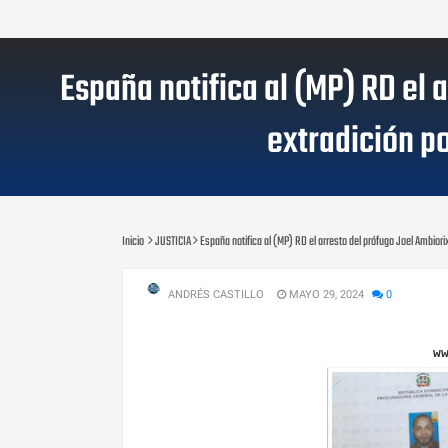
España notifica al (MP) RD el 
extradición p
Inicio
JUSTICIA
España notifica al (MP) RD el arresto del prófugo Joel Ambior
ANDRÉS CASTILLO
MAYO 29, 2024
0
w