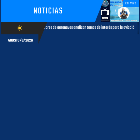
EN VIVO
NOTICIAS
 de aeronaves analizan temas de interés para la aviación civil
Más de
wb_sunny
AGOSTO 05, 2026
AGOSTO/6/2026