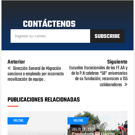
CONTÁCTENOS
Anterior
Siguiente
Escuelas Vocacionales de las FF.AA y
Dirección General de Migración
de la P.N celebran “58” aniversarios
sanciona a empleado por incorrecta
de su fundación; reconocen a 155
movilización de equipo .
colaboradores
PUBLICACIONES RELACIONADAS
MILITAR.
MILITAR.
JULIO 29, 2026
Comandante del Ejército