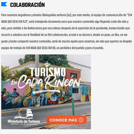
COLABORACIÓN
Para nuestros seguidores y demás: Distinguidos señores (as), por este medio, el equipo de comunicación de "SIN
NADA QUE OCULTAR R.D", está trabajando duramente para que nuestro contenido siga fluyendo cada día más y
más, pero debido a las limitaciones que nos rodean después de la aparición de la pandemia, hemos tenido que
recurrir a ustedes con la finalidad de su fiel colaboración, si está a su alcance, desde un peso, un like, un me
gusta y hasta compartir nuestro contenido, sería de mucha ayuda para nosotros, sin más que aportar se despide
equipo de trabajo de SIN NADA QUE OCULTAR RD, un periódico del pueblo y para el pueblo.