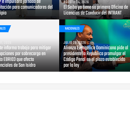
P e impulsará jornada de
AGOSTO 04, 2026
itación para comunicadores del
El Seibo ya tiene su primera Oficina de
ipio
Licencias de Conducir del INTRANT
ALES
NACIONALES
31, 2026
JULIO 29, 2026
e informa trabaja para mitigar
Alianza Evangélica Dominicana pide al
rupciones por sobrecarga en
presidente la República promulgar el
to EBRI03 que afecta
Código Penal en el plazo establecido
nciales de San Isidro
por la ley