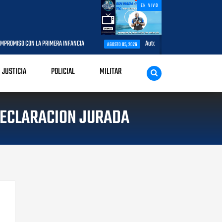
EN VIVO
 PRIMERA INFANCIA
Autoridades del CESAC y explotadores de aeronaves
AGOSTO 05, 2026
JUSTICIA
POLICIAL
MILITAR
DECLARACION JURADA