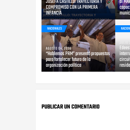
JOSÉFA CASTILLO: TRAYECTORIA Y
al MA
COMPROMISO CON LA PRIMERA
capac
INFANCIA
munic
NACIONALES
NACION
JULIO 
Edeest
AGOSTO 04, 2026
“Hablemos PRM” presentó propuestas
inter
para fortalecer futuro de la
circui
organización política
reside
PUBLICAR UN COMENTARIO