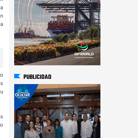
ra
an
la
so
PUBLICIDAD
os
su
os
 o