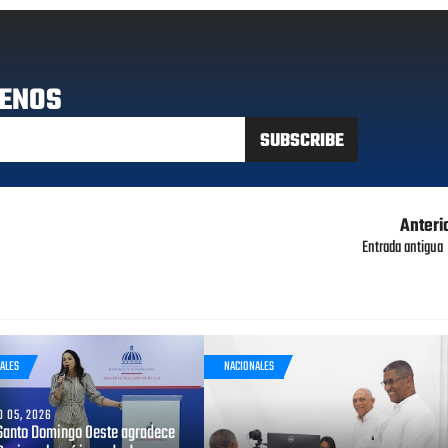
ENOS
Anteri
Entrada antigua
ALES
NACIONALES
 05, 2026
Santo Domingo Oeste agradece