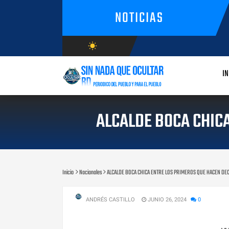
NOTICIAS
wb_sunny
AGOSTO/10/2026
IN
ALCALDE BOCA CHIC
Inicio
Nacionales
ALCALDE BOCA CHICA ENTRE LOS PRIMEROS QUE HACEN DE
ANDRÉS CASTILLO
JUNIO 26, 2024
0