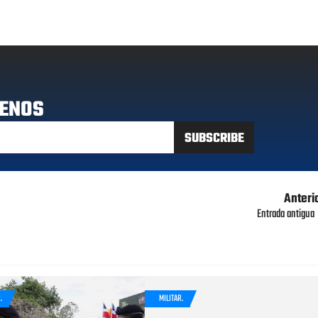
ENOS
Anteri
Entrada antigua
.
MILITAR.