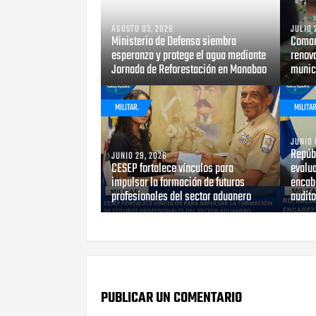
AGOSTO 03, 2026
JULIO 
Ministerio de Defensa siembra
Coman
esperanza y protege el agua mediante
renova
Jornada de Reforestación en Manabao
munici
MILITAR.
MILITAR
JUNIO 
Repúb
JUNIO 29, 2026
CESEP fortalece vínculos para
evalu
impulsar la formación de futuros
encab
profesionales del sector aduanero
audito
PUBLICAR UN COMENTARIO