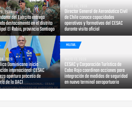
JULIO 28, 2026
Director General de Aeronáutica Civil
29, 2026
dante del Ejército entrega
de Chile conoce capacidades
do destacamento en el distrito
operativas y formativas del CESAC
pal El Rubio, provincia Santiago
durante visita oficial
.
MILITAR.
08, 2026
MAYO 13, 2026
lica Dominicana inicia
CESAC y Corporación Turística de
ación internacional: CESAC
Cabo Rojo coordinan acciones para
eza apertura proceso de
integración de medidas de seguridad
ría de la OACI
en nueva terminal aeroportuaria