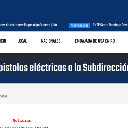
es de visitantes llegan al país hasta julio.
SNTP Santo Domingo Oeste 
AGOSTO 05, 2026
ICIO
LOCAL
NACIONALES
EMBAJADA DE USA EN RD
istolas eléctricas a la Subdirecci
aciones
Noticias