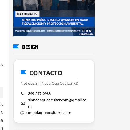
DESIGN
os
CONTACTO
Noticias Sin Nada Que Ocultar RD
📞
849-517-0983
sinnadaqueocultar.com@gmail.co
📧
es
m
as
🌐
sinnadaqueocultarrd.com
na
en