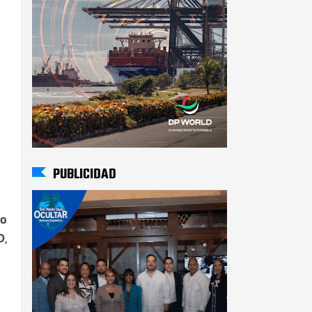
PUBLICIDAD
io
D
,