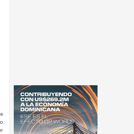
ue
do
er