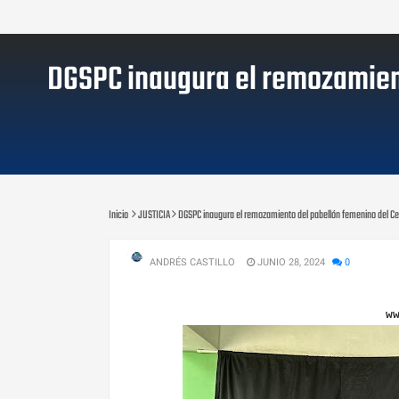
DGSPC inaugura el remozamiento
Inicio
JUSTICIA
DGSPC inaugura el remozamiento del pabellón femenino del Cen
ANDRÉS CASTILLO
JUNIO 28, 2024
0
w