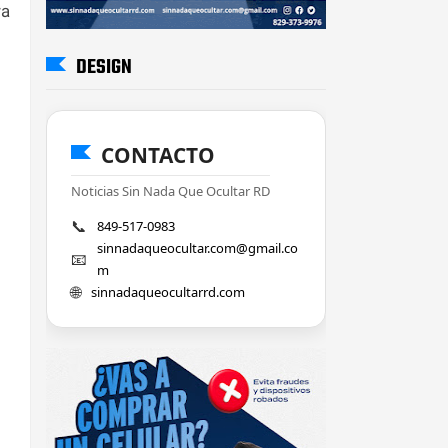
ra
DESIGN
CONTACTO
Noticias Sin Nada Que Ocultar RD
📞
849-517-0983
sinnadaqueocultar.com@gmail.co
📧
m
🌐
sinnadaqueocultarrd.com