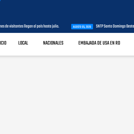
antes llegan al país hasta julio.
SNTP Santo Domingo Oeste agradece 
AGOSTO 05, 2026
ICIO
LOCAL
NACIONALES
EMBAJADA DE USA EN RD