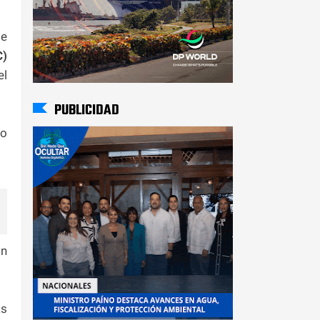
de
C)
l
PUBLICIDAD
po
ón
as