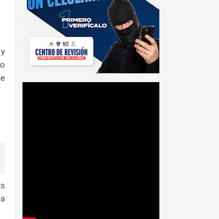
 y
bo
ue
os
ma