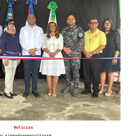
Noticias
ww.sinnadaqueocultarrd