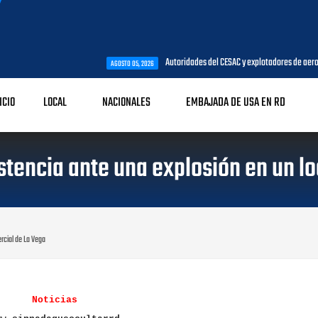
Autoridades del CESAC y explotadores de aeronaves analizan 
AGOSTO 05, 2026
ICIO
LOCAL
NACIONALES
EMBAJADA DE USA EN RD
stencia ante una explosión en un l
rcial de La Vega
Noticias