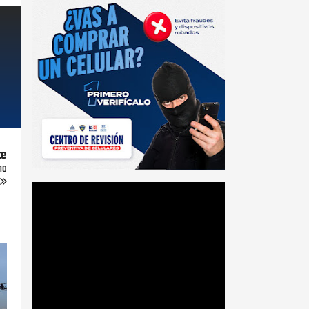
te
mo