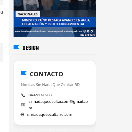
ia
DESIGN
CONTACTO
Noticias Sin Nada Que Ocultar RD
📞
849-517-0983
sinnadaqueocultar.com@gmail.co
📧
m
🌐
sinnadaqueocultarrd.com