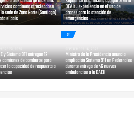
gencia tras conato de incendio.
República Dominicana comparte en la
ervicios continuan ofreciendose
OEA su experiencia en el uso de
la sede de Zona Norte (Santiago)
drones para la atención de
odo el pais
emergencias
911
MPRE 23, 2025
SEPTIEMPRE 16, 2025
E y Sistema 911 entregan 12
Ministro de la Presidencia anuncia
s camiones de bomberos para
ampliación Sistema 911 en Pedernales
ecer la capacidad de respuesta a
durante entrega de 46 nuevas
encias
ambulancias a la DAEH