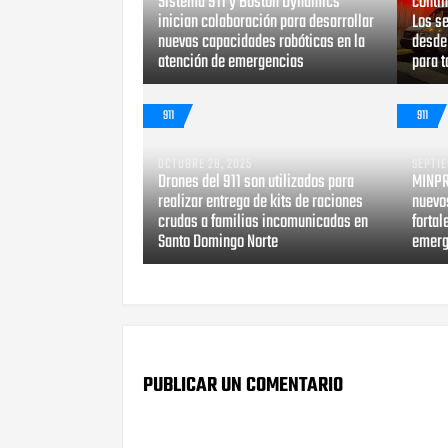
Sistema 911 y Boston Dynamics
contin
inician colaboración para desarrollar
Los s
nuevas capacidades robóticas en la
desde 
atención de emergencias
para t
911
911
OCTUBRE 28, 2025
SEPTIE
Drones del 911 son utilizados para
MINPR
realizar entrega de kits de raciones
nuevo
crudas a familias incomunicadas en
fortal
Santo Domingo Norte
emerg
PUBLICAR UN COMENTARIO