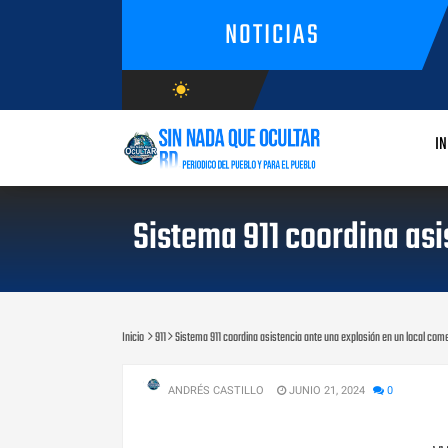
NOTICIAS
wb_sunny
AGOSTO/6/2026
IN
Sistema 911 coordina asi
Inicio
911
Sistema 911 coordina asistencia ante una explosión en un local come
ANDRÉS CASTILLO
JUNIO 21, 2024
0