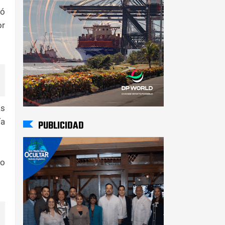
gó
or
as
ía
PUBLICIDAD
do