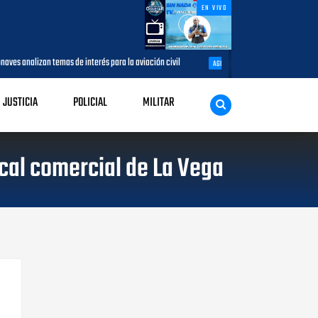
EN VIVO
temas de interés para la aviación civil
Más de 7,7 millones de visitant
AGOSTO 05, 2026
JUSTICIA
POLICIAL
MILITAR
ocal comercial de La Vega