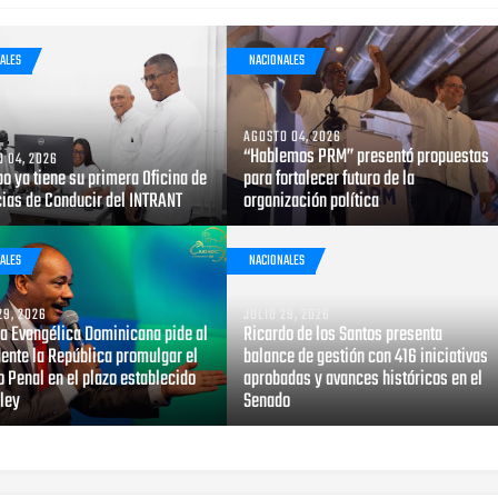
ALES
NACIONALES
AGOSTO 04, 2026
“Hablemos PRM” presentó propuestas
 04, 2026
bo ya tiene su primera Oficina de
para fortalecer futuro de la
cias de Conducir del INTRANT
organización política
ALES
NACIONALES
29, 2026
JULIO 29, 2026
za Evangélica Dominicana pide al
Ricardo de los Santos presenta
ente la República promulgar el
balance de gestión con 416 iniciativas
 Penal en el plazo establecido
aprobadas y avances históricos en el
 ley
Senado