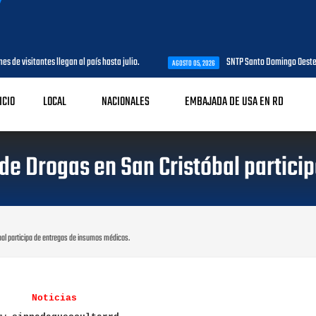
visitantes llegan al país hasta julio.
SNTP Santo Domingo Oeste agrade
AGOSTO 05, 2026
ICIO
LOCAL
NACIONALES
EMBAJADA DE USA EN RD
de Drogas en San Cristóbal partici
al participa de entregas de insumos médicos.
Noticias