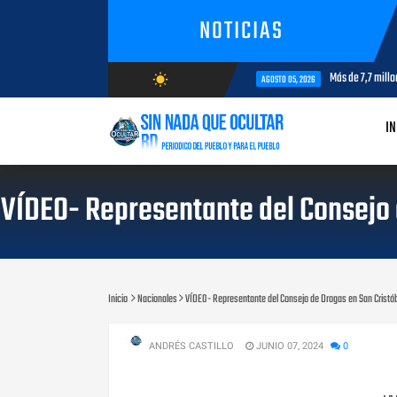
NOTICIAS
Más de 7,7 millones de 
wb_sunny
AGOSTO 05, 2026
AGOSTO/7/2026
IN
VÍDEO- Representante del Consejo 
Inicio
Nacionales
VÍDEO- Representante del Consejo de Drogas en San Cristób
ANDRÉS CASTILLO
JUNIO 07, 2024
0