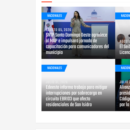
NACIONALES
NACION
AGOSTO 05, 2026
SNTP Santo Domingo Oeste agradece
al MAP e impulsará jornada de
AGOSTO
capacitación para comunicadores del
El Sei
municipio
Licen
NACIONALES
NACION
JULIO 31, 2026
JULIO 
Edeeste informa trabaja para mitigar
Alian
interrupciones por sobrecarga en
presid
circuito EBRI03 que afecta
Código
residenciales de San Isidro
por la