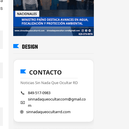
la
us
DESIGN
CONTACTO
Noticias Sin Nada Que Ocultar RD
📞
849-517-0983
sinnadaqueocultar.com@gmail.co
📧
m
🌐
sinnadaqueocultarrd.com