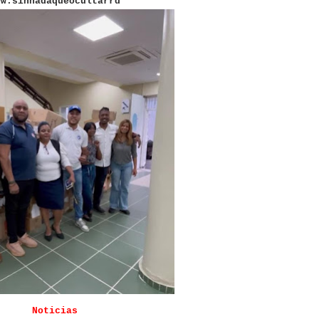
ww.sinnadaqueocultarrd
Noticias