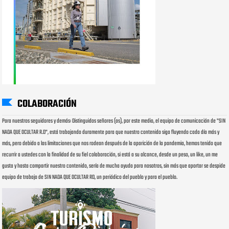
COLABORACIÓN
Para nuestros seguidores y demás: Distinguidos señores (as), por este medio, el equipo de comunicación de "SIN
NADA QUE OCULTAR R.D", está trabajando duramente para que nuestro contenido siga fluyendo cada día más y
más, pero debido a las limitaciones que nos rodean después de la aparición de la pandemia, hemos tenido que
recurrir a ustedes con la finalidad de su fiel colaboración, si está a su alcance, desde un peso, un like, un me
gusta y hasta compartir nuestro contenido, sería de mucha ayuda para nosotros, sin más que aportar se despide
equipo de trabajo de SIN NADA QUE OCULTAR RD, un periódico del pueblo y para el pueblo.