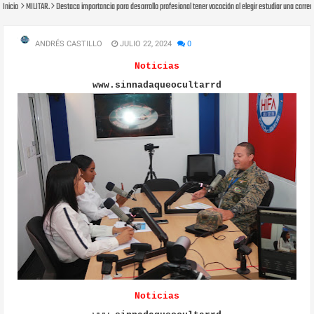
Inicio
MILITAR.
Destaca importancia para desarrollo profesional tener vocación al elegir estudiar una carrer
ANDRÉS CASTILLO
JULIO 22, 2024
0
Noticias
www.sinnadaqueocultarrd
Noticias