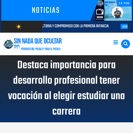
EN VIVO
NOTICIAS
: TRAYECTORIA Y COMPROMISO CON LA PRIMERA INFANCIA
Autoridades del
wb_sunny
AGOSTO 05, 2026
AGOSTO/8/2026
Destaca importancia para
desarrollo profesional tener
vocación al elegir estudiar una
carrera