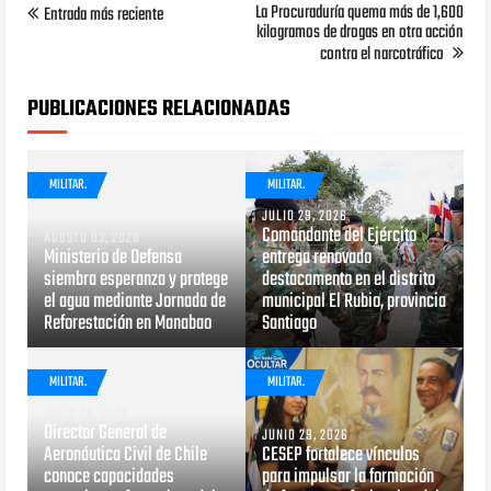
La Procuraduría quema más de 1,600
Entrada más reciente
kilogramos de drogas en otra acción
contra el narcotráfico
PUBLICACIONES RELACIONADAS
MILITAR.
MILITAR.
JULIO 29, 2026
Comandante del Ejército
AGOSTO 03, 2026
Ministerio de Defensa
entrega renovado
siembra esperanza y protege
destacamento en el distrito
el agua mediante Jornada de
municipal El Rubio, provincia
Reforestación en Manabao
Santiago
MILITAR.
MILITAR.
JULIO 28, 2026
Director General de
JUNIO 29, 2026
Aeronáutica Civil de Chile
CESEP fortalece vínculos
conoce capacidades
para impulsar la formación