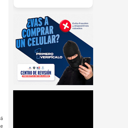
rá
de