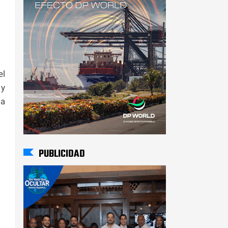
el
 y
da
PUBLICIDAD