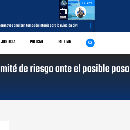
EN VIVO
as de interés para la aviación civil
Más de 7,7 millones de visitantes 
AGOSTO 05, 2026
JUSTICIA
POLICIAL
MILITAR
mité de riesgo ante el posible paso