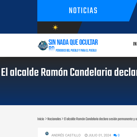
NOTICIAS
wb_sunny
AGOSTO/6/2026
IN
El alcalde Ramón Candelaria declar
Inicio
Nacionales
El alcalde Ramón Candelaria declara sesión permanente y act
ANDRÉS CASTILLO
JULIO 01, 2024
0