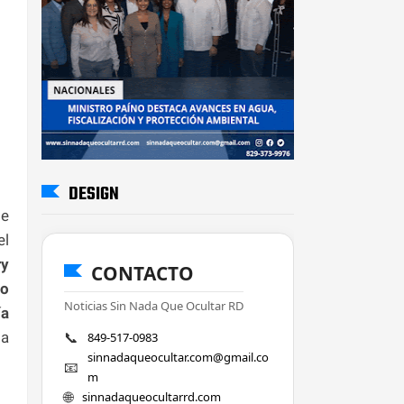
DESIGN
e
el
y
CONTACTO
jo
Noticias Sin Nada Que Ocultar RD
ía
📞
sa
849-517-0983
sinnadaqueocultar.com@gmail.co
📧
m
🌐
sinnadaqueocultarrd.com