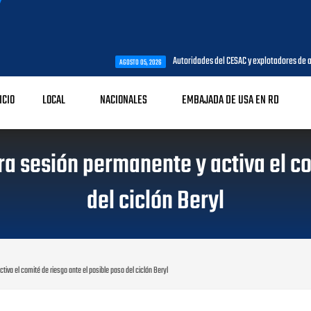
Autoridades del CESAC y explotadores de aeronaves analizan tem
AGOSTO 05, 2026
ICIO
LOCAL
NACIONALES
EMBAJADA DE USA EN RD
a sesión permanente y activa el co
del ciclón Beryl
iva el comité de riesgo ante el posible paso del ciclón Beryl