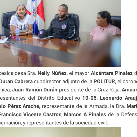
cealcaldesa Sra.
Nelly Núñez
, el mayor
Alcántara Pinalez
d
Duran Cabrera
subdirector adjunto de la
POLITUR
, el coron
hica,
Juan Ramón Durán
presidente de la Cruz Roja,
Amaur
resentantes del Distrito Educativo
10-05
,
Leonardo Arau
nio Pérez Arache,
representante de la Armada, la Dra.
Mar
rancisco Vicente Castros
,
Marcos A Pinales
de la Defen
ernación, y representantes de la sociedad civil.