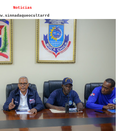
Noticias
ww.sinnadaqueocultarrd