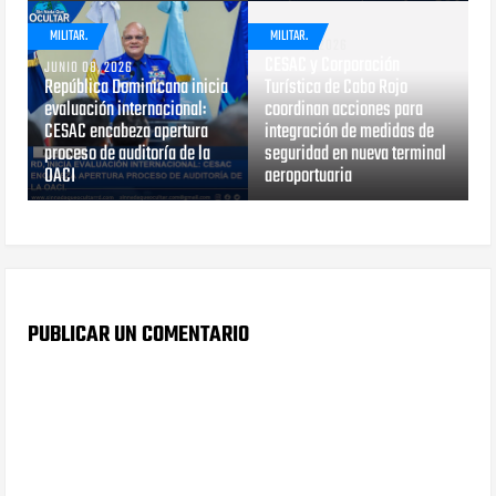
MILITAR.
MILITAR.
MAYO 13, 2026
CESAC y Corporación
JUNIO 08, 2026
República Dominicana inicia
Turística de Cabo Rojo
evaluación internacional:
coordinan acciones para
CESAC encabeza apertura
integración de medidas de
proceso de auditoría de la
seguridad en nueva terminal
OACI
aeroportuaria
PUBLICAR UN COMENTARIO