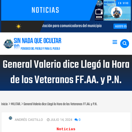
EN VIVO
NOTICIAS
da de capacitación para comunicadores del municipio
Capacitación r
wb_sunny
AGOSTO 05, 2026
AGOSTO/7/2026
General Valerio dice Llegó la Hora
de los Veteranos FF.AA. y P.N.
Inicio
MILITAR.
General Valerio dice Llegó la Hora de los Veteranos FF.AA. y P.N.
ANDRÉS CASTILLO
JULIO 14, 2024
0
Noticias