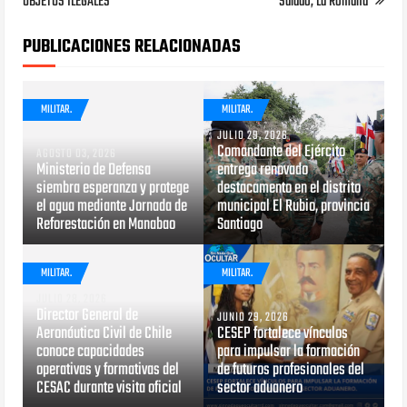
OBJETOS ILEGALES
Salado, La Romana
PUBLICACIONES RELACIONADAS
MILITAR.
MILITAR.
JULIO 29, 2026
Comandante del Ejército
AGOSTO 03, 2026
Ministerio de Defensa
entrega renovado
siembra esperanza y protege
destacamento en el distrito
el agua mediante Jornada de
municipal El Rubio, provincia
Reforestación en Manabao
Santiago
MILITAR.
MILITAR.
JULIO 28, 2026
Director General de
JUNIO 29, 2026
Aeronáutica Civil de Chile
CESEP fortalece vínculos
conoce capacidades
para impulsar la formación
operativas y formativas del
de futuros profesionales del
CESAC durante visita oficial
sector aduanero