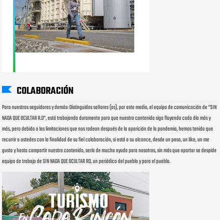
COLABORACIÓN
Para nuestros seguidores y demás: Distinguidos señores (as), por este medio, el equipo de comunicación de "SIN
NADA QUE OCULTAR R.D", está trabajando duramente para que nuestro contenido siga fluyendo cada día más y
más, pero debido a las limitaciones que nos rodean después de la aparición de la pandemia, hemos tenido que
recurrir a ustedes con la finalidad de su fiel colaboración, si está a su alcance, desde un peso, un like, un me
gusta y hasta compartir nuestro contenido, sería de mucha ayuda para nosotros, sin más que aportar se despide
equipo de trabajo de SIN NADA QUE OCULTAR RD, un periódico del pueblo y para el pueblo.