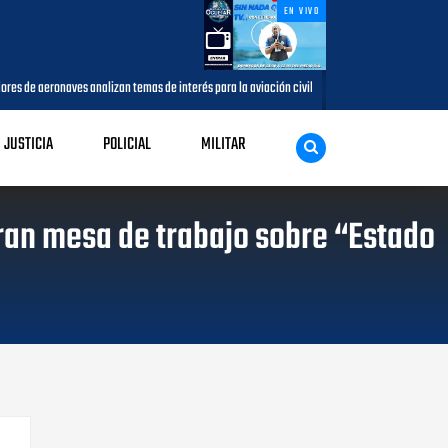
EN VIVO
lizan temas de interés para la aviación civil
Más de 7,7 millones de v
AGOSTO 05, 2026
JUSTICIA
POLICIAL
MILITAR
ran mesa de trabajo sobre “Estado