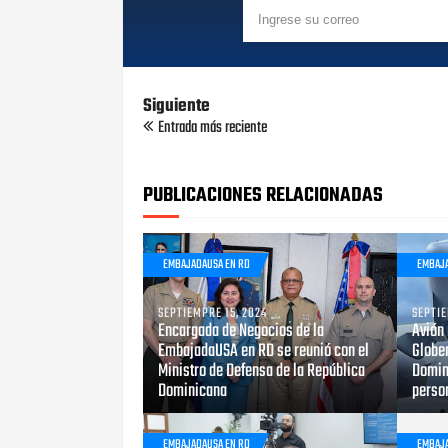
Siguiente
Entrada más reciente
PUBLICACIONES RELACIONADAS
EMBAJADAUSA EN RD
EMBAJ
SEPTIEMPRE 15, 2024
SEPTIE
Encargada de Negocios de la
Avión
EmbajadaUSA en RD se reunió con el
Globem
Ministro de Defensa de la República
Domin
Dominicana
person
EMBAJADAUSA EN RD
EMBAJ