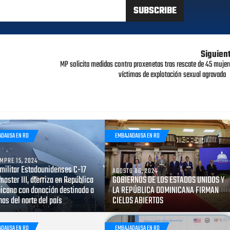
Siguien
MP solicita medidas contra proxenetas tras rescate de 45 mujer
víctimas de explotación sexual agravada
ADAUSA EN RD
EMBAJADAUSA EN RD
MPRE 15, 2024
 militar Estadounidenses C-17
AGOSTO 06, 2024
aster III, aterriza en República
GOBIERNOS DE LOS ESTADOS UNIDOS Y
icana con donación destinada a
LA REPÚBLICA DOMINICANA FIRMAN
as del norte del país
CIELOS ABIERTOS
ADAUSA EN RD
EMBAJADAUSA EN RD