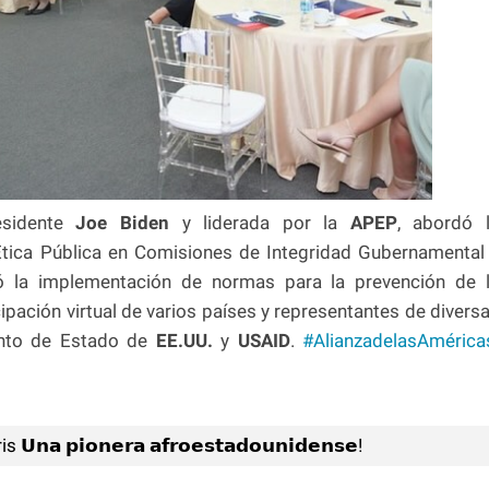
residente
Joe Biden
y liderada por la
APEP
, abordó 
tica Pública en Comisiones de Integridad Gubernamental
 la implementación de normas para la prevención de 
cipación virtual de varios países y representantes de divers
mento de Estado de
EE.UU.
y
USAID
.
#AlianzadelasAmérica
𝗮 𝗽𝗶𝗼𝗻𝗲𝗿𝗮 𝗮𝗳𝗿𝗼𝗲𝘀𝘁𝗮𝗱𝗼𝘂𝗻𝗶𝗱𝗲𝗻𝘀𝗲!