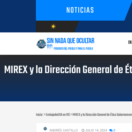
NOTICIAS
wb_sunny
AGOSTO/7/2026
IN
MIREX y la Dirección General de 
Inicio
EmbajadaUSA en RD
MIREX y la Dirección General de Ética Gubernamen
ANDRÉS CASTILLO
JULIO 14, 2024
0