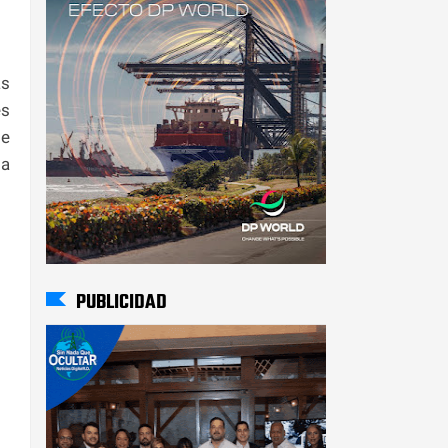
as
es
te
la
PUBLICIDAD