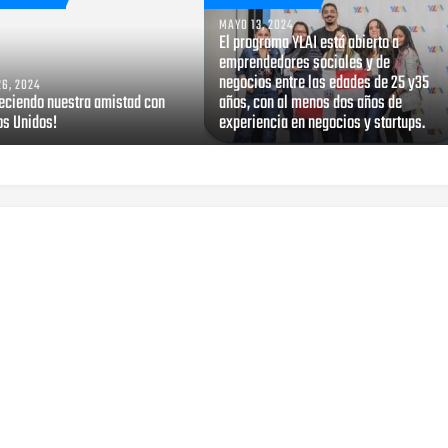
MAYO 13, 2024
El programa YLAI está abierto a
emprendedores sociales y de
negocios entre las edades de 25 y35
6, 2024
leciendo nuestra amistad con
años, con al menos dos años de
os Unidos!
experiencia en negocios y startups.