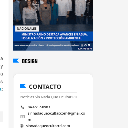
la
DESIGN
 y
la
as
CONTACTO
s
:
Noticias Sin Nada Que Ocultar RD
📞
849-517-0983
sinnadaqueocultar.com@gmail.co
📧
m
🌐
sinnadaqueocultarrd.com