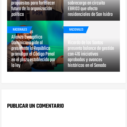
propuestas para fortalecer
sobrecarga en circuito
futuro de la organización
EBRI03 que afecta
política
residenciales de San Isidro
NACIONALES
NACIONALES
JULIO 29, 2026
Alianza Evangélica
JULIO 29, 2026
Dominicana pide al
Ricardo de los Santos
presidente la República
presenta balance de gestión
promulgar el Código Penal
con 416 iniciativas
en el plazo establecido por
aprobadas y avances
la ley
históricos en el Senado
PUBLICAR UN COMENTARIO