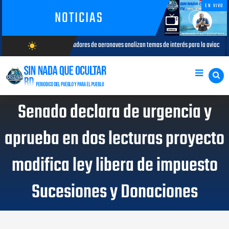
EN VIVO
NOTICIAS
dores de aeronaves analizan temas de interés para la aviación civil
M
wb_sunny
AGOSTO 05, 2026
AGOSTO/6/2026
Senado declara de urgencia y
aprueba en dos lecturas proyecto
modifica ley libera de impuesto
Sucesiones y Donaciones