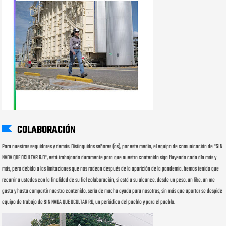
COLABORACIÓN
Para nuestros seguidores y demás: Distinguidos señores (as), por este medio, el equipo de comunicación de "SIN
NADA QUE OCULTAR R.D", está trabajando duramente para que nuestro contenido siga fluyendo cada día más y
más, pero debido a las limitaciones que nos rodean después de la aparición de la pandemia, hemos tenido que
recurrir a ustedes con la finalidad de su fiel colaboración, si está a su alcance, desde un peso, un like, un me
gusta y hasta compartir nuestro contenido, sería de mucha ayuda para nosotros, sin más que aportar se despide
equipo de trabajo de SIN NADA QUE OCULTAR RD, un periódico del pueblo y para el pueblo.