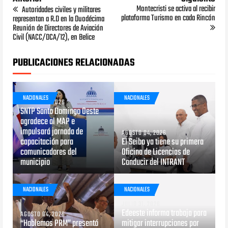
Montecristi se activa al recibir
Autoridades civiles y militares
plataforma Turismo en cada Rincón
representan a R.D en la Duodécima
Reunión de Directores de Aviación
Civil (NACC/DCA/12), en Belice
PUBLICACIONES RELACIONADAS
NACIONALES
NACIONALES
AGOSTO 05, 2026
SNTP Santo Domingo Oeste
agradece al MAP e
impulsará jornada de
AGOSTO 04, 2026
capacitación para
El Seibo ya tiene su primera
comunicadores del
Oficina de Licencias de
municipio
Conducir del INTRANT
NACIONALES
NACIONALES
JULIO 31, 2026
Edeeste informa trabaja para
AGOSTO 04, 2026
“Hablemos PRM” presentó
mitigar interrupciones por