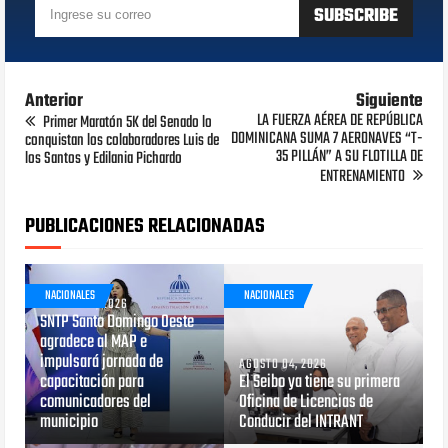
Anterior
Siguiente
LA FUERZA AÉREA DE REPÚBLICA
Primer Maratón 5K del Senado lo
DOMINICANA SUMA 7 AERONAVES “T-
conquistan los colaboradores Luis de
35 PILLÁN” A SU FLOTILLA DE
los Santos y Edilania Pichardo
ENTRENAMIENTO
PUBLICACIONES RELACIONADAS
NACIONALES
NACIONALES
AGOSTO 05, 2026
SNTP Santo Domingo Oeste
agradece al MAP e
impulsará jornada de
AGOSTO 04, 2026
capacitación para
El Seibo ya tiene su primera
comunicadores del
Oficina de Licencias de
municipio
Conducir del INTRANT