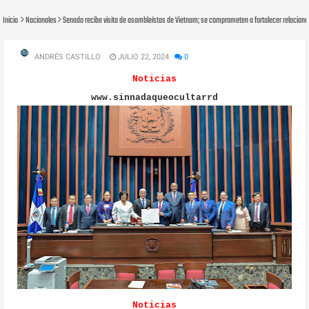
Inicio
Nacionales
Senado recibe visita de asambleístas de Vietnam; se comprometen a fortalecer relaciones
ANDRÉS CASTILLO
JULIO 22, 2024
0
Noticias
www.sinnadaqueocultarrd
Noticias