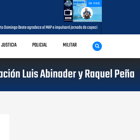
EN VIVO
go Oeste agradece al MAP e impulsará jornada de capacitación para comunicadores del muni
JUSTICIA
POLICIAL
MILITAR
ación Luis Abinader y Raquel Peña