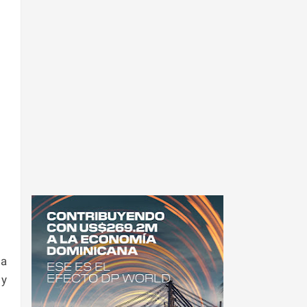
la
 y