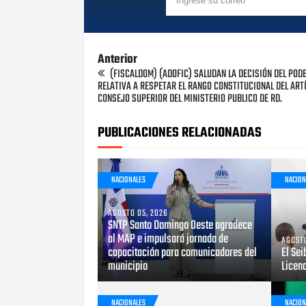
Anterior
(FISCALDOM) (ADOFIC) SALUDAN LA DECISIÓN DEL POD
RELATIVA A RESPETAR EL RANGO CONSTITUCIONAL DEL ARTÍ
CONSEJO SUPERIOR DEL MINISTERIO PUBLICO DE RD.
PUBLICACIONES RELACIONADAS
NACIONALES
NACION
AGOSTO 05, 2026
SNTP Santo Domingo Oeste agradece
al MAP e impulsará jornada de
AGOSTO
capacitación para comunicadores del
El Sei
municipio
Licen
NACIONALES
NACION