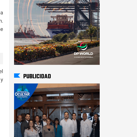
la
n.
de
el
PUBLICIDAD
 y