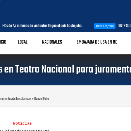
7,7 millones de visitantes llegan al país hasta julio.
SNTP Santo Domin
AGOSTO 05, 2026
ICIO
LOCAL
NACIONALES
EMBAJADA DE USA EN RD
s en Teatro Nacional para jurament
juramentación Luis Abinader y Raquel Peña
Noticias