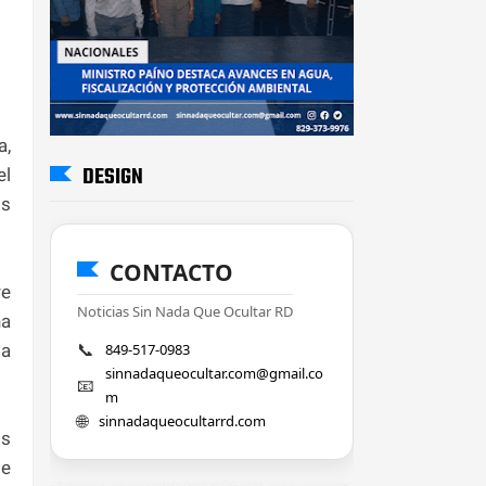
a,
DESIGN
el
os
CONTACTO
re
Noticias Sin Nada Que Ocultar RD
na
📞
la
849-517-0983
sinnadaqueocultar.com@gmail.co
📧
m
🌐
sinnadaqueocultarrd.com
os
de