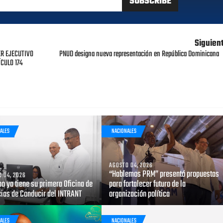
Siguien
ER EJECUTIVO
PNUD designa nueva representación en República Dominicana
CULO 174
ALES
NACIONALES
AGOSTO 04, 2026
“Hablemos PRM” presentó propuestas
 04, 2026
bo ya tiene su primera Oficina de
para fortalecer futuro de la
cias de Conducir del INTRANT
organización política
ALES
NACIONALES