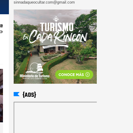
sinnadaqueocultar.com@gmail.com
te
{ADS}