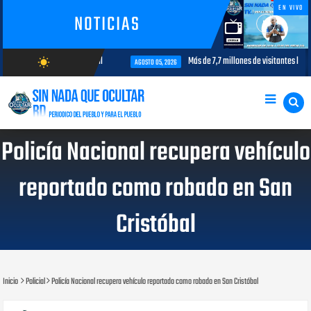
EN VIVO
NOTICIAS
nterés para la aviación civil
Más de 7,7 millones de visitantes llegan a
wb_sunny
AGOSTO 05, 2026
AGOSTO/8/2026
Policía Nacional recupera vehículo
reportado como robado en San
Cristóbal
Inicio
Policial
Policía Nacional recupera vehículo reportado como robado en San Cristóbal