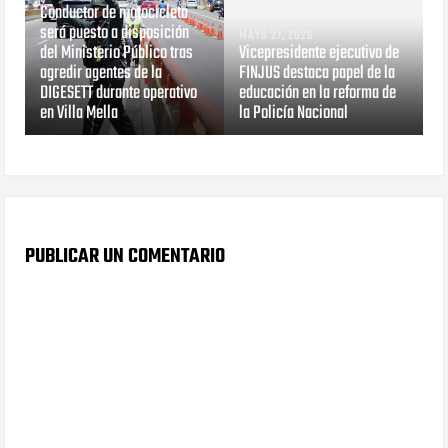
Conductor de motocicleta
será puesto a disposición
MAYO 27, 2026
del Ministerio Público tras
Vicepresidente ejecutivo de
agredir agentes de la
FINJUS destaca papel de la
DIGESETT durante operativo
educación en la reforma de
en Villa Mella
la Policía Nacional
PUBLICAR UN COMENTARIO