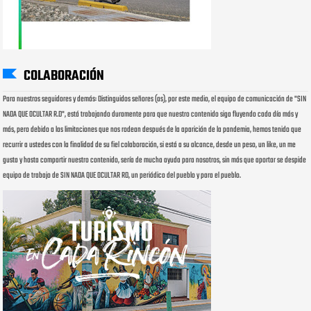
COLABORACIÓN
Para nuestros seguidores y demás: Distinguidos señores (as), por este medio, el equipo de comunicación de "SIN
NADA QUE OCULTAR R.D", está trabajando duramente para que nuestro contenido siga fluyendo cada día más y
más, pero debido a las limitaciones que nos rodean después de la aparición de la pandemia, hemos tenido que
recurrir a ustedes con la finalidad de su fiel colaboración, si está a su alcance, desde un peso, un like, un me
gusta y hasta compartir nuestro contenido, sería de mucha ayuda para nosotros, sin más que aportar se despide
equipo de trabajo de SIN NADA QUE OCULTAR RD, un periódico del pueblo y para el pueblo.