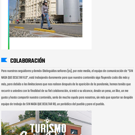
COLABORACIÓN
Para nuestros seguidores y demás: Distinguidos señores (as), por este medio, el equipo de comunicación de "SIN
NADA QUE OCULTAR R.D", está trabajando duramente para que nuestro contenido siga fluyendo cada día más y
más, pero debido a las limitaciones que nos rodean después de la aparición de la pandemia, hemos tenido que
recurrir a ustedes con la finalidad de su fiel colaboración, si está a su alcance, desde un peso, un like, un me
gusta y hasta compartir nuestro contenido, sería de mucha ayuda para nosotros, sin más que aportar se despide
equipo de trabajo de SIN NADA QUE OCULTAR RD, un periódico del pueblo y para el pueblo.