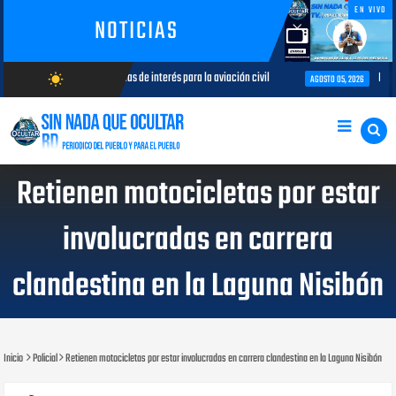
EN VIVO
NOTICIAS
 analizan temas de interés para la aviación civil
Más de 7,7 millones 
wb_sunny
AGOSTO 05, 2026
AGOSTO/7/2026
Retienen motocicletas por estar
involucradas en carrera
clandestina en la Laguna Nisibón
Inicio
Policial
Retienen motocicletas por estar involucradas en carrera clandestina en la Laguna Nisibón