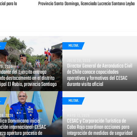
ial para la
Provincia Santo Domingo, licenciada Lucrecia Santana Leyba
.
MILITAR.
JULIO 28, 2026
Director General de Aeronáutica Civil
29, 2026
dante del Ejército entrega
de Chile conoce capacidades
do destacamento en el distrito
operativas y formativas del CESAC
pal El Rubio, provincia Santiago
durante visita oficial
.
MILITAR.
08, 2026
MAYO 13, 2026
lica Dominicana inicia
CESAC y Corporación Turística de
ación internacional: CESAC
Cabo Rojo coordinan acciones para
eza apertura proceso de
integración de medidas de seguridad