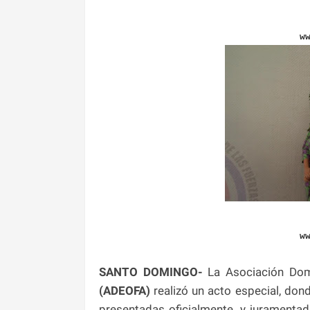
w
w
SANTO DOMINGO-
La Asociación Dom
(ADEOFA)
realizó un acto especial, don
presentadas oficialmente, y juramenta