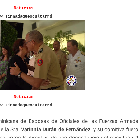
Noticias
ww.sinnadaqueocultarrd
Noticias
ww.sinnadaqueocultarrd
inicana de Esposas de Oficiales de las Fuerzas Armad
de la Sra.
Varinnia Durán de Fernández
, y su comitiva fuer
das como la directiva de esa dependencia del ministerio 