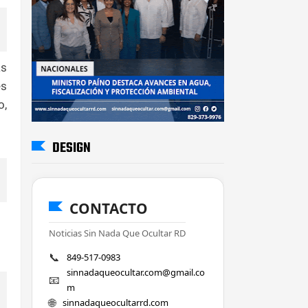
as
es
o,
DESIGN
CONTACTO
Noticias Sin Nada Que Ocultar RD
📞
849-517-0983
sinnadaqueocultar.com@gmail.co
📧
m
🌐
sinnadaqueocultarrd.com