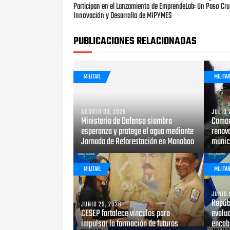
Participan en el Lanzamiento de EmprendeLab: Un Paso Cruc
Innovación y Desarrollo de MIPYMES
PUBLICACIONES RELACIONADAS
MILITAR.
MILITAR
AGOSTO 03, 2026
JULIO 
Ministerio de Defensa siembra
Coman
esperanza y protege el agua mediante
renova
Jornada de Reforestación en Manabao
munici
MILITAR.
MILITAR
JUNIO 
Repúb
JUNIO 29, 2026
CESEP fortalece vínculos para
evalu
impulsar la formación de futuros
encab