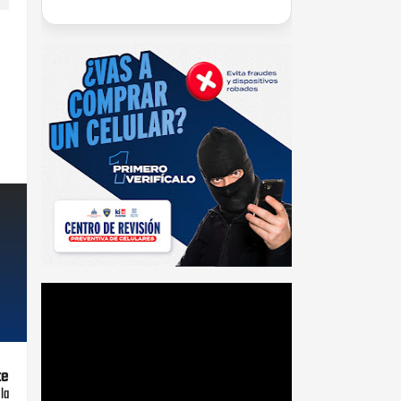
te
la