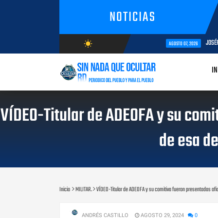
NOTICIAS
JOSÉFA C
wb_sunny
AGOSTO 07, 2026
AGOSTO/8/2026
IN
VÍDEO-Titular de ADEOFA y su comi
de esa de
Inicio
MILITAR.
VÍDEO-Titular de ADEOFA y su comitiva fueron presentadas ofi
ANDRÉS CASTILLO
AGOSTO 29, 2024
0