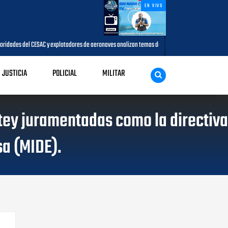
EN VIVO
ades del CESAC y explotadores de aeronaves analizan temas de interés para la aviación civil
JUSTICIA
POLICIAL
MILITAR
tey juramentadas como la directiva
sa (MIDE).