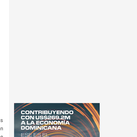
as
on
de