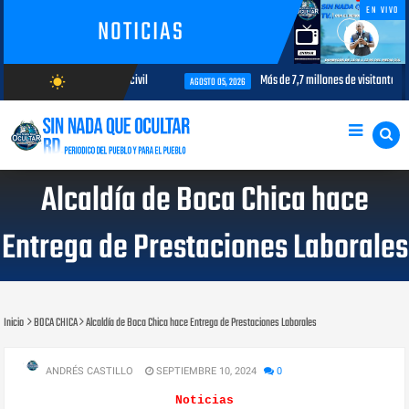
EN VIVO
NOTICIAS
interés para la aviación civil
Más de 7,7 millones de visitantes llegan
wb_sunny
AGOSTO 05, 2026
AGOSTO/8/2026
Alcaldía de Boca Chica hace
Entrega de Prestaciones Laborales
Inicio
BOCA CHICA
Alcaldía de Boca Chica hace Entrega de Prestaciones Laborales
ANDRÉS CASTILLO
SEPTIEMBRE 10, 2024
0
Noticias