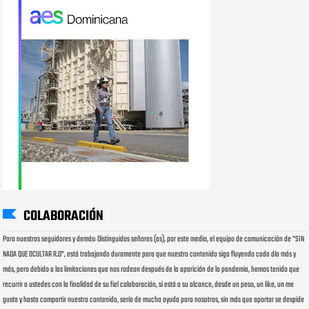
COLABORACIÓN
Para nuestros seguidores y demás: Distinguidos señores (as), por este medio, el equipo de comunicación de "SIN
NADA QUE OCULTAR R.D", está trabajando duramente para que nuestro contenido siga fluyendo cada día más y
más, pero debido a las limitaciones que nos rodean después de la aparición de la pandemia, hemos tenido que
recurrir a ustedes con la finalidad de su fiel colaboración, si está a su alcance, desde un peso, un like, un me
gusta y hasta compartir nuestro contenido, sería de mucha ayuda para nosotros, sin más que aportar se despide