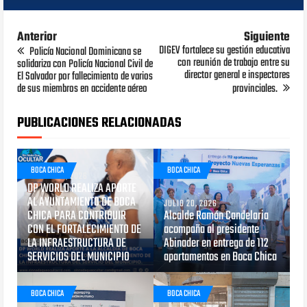
Anterior
Siguiente
DIGEV fortalece su gestión educativa
Policía Nacional Dominicana se
con reunión de trabajo entre su
solidariza con Policía Nacional Civil de
director general e inspectores
El Salvador por fallecimiento de varios
de sus miembros en accidente aéreo
provinciales.
PUBLICACIONES RELACIONADAS
BOCA CHICA
BOCA CHICA
AGOSTO 04, 2026
DP WORLD REALIZA APORTE
AL AYUNTAMIENTO DE BOCA
JULIO 20, 2026
CHICA PARA CONTRIBUIR
Alcalde Ramón Candelaria
CON EL FORTALECIMIENTO DE
acompaña al presidente
LA INFRAESTRUCTURA DE
Abinader en entrega de 112
SERVICIOS DEL MUNICIPIO
apartamentos en Boca Chica
BOCA CHICA
BOCA CHICA