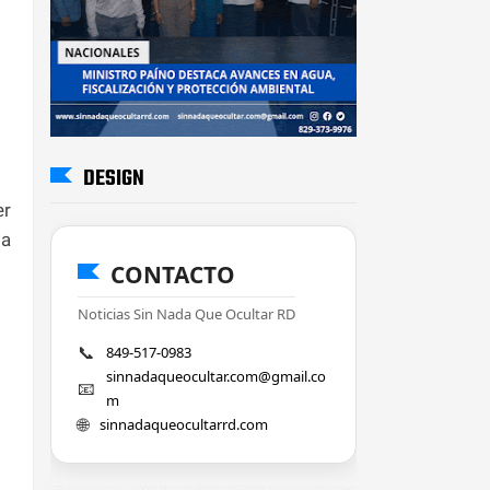
DESIGN
er
la
CONTACTO
Noticias Sin Nada Que Ocultar RD
📞
849-517-0983
sinnadaqueocultar.com@gmail.co
📧
m
🌐
sinnadaqueocultarrd.com