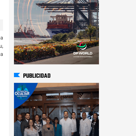
la
u,
la
PUBLICIDAD