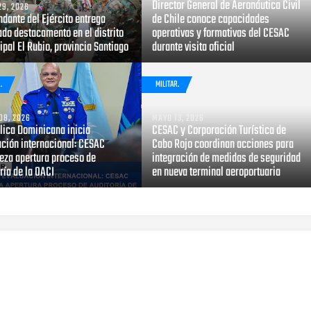
Director General de Aeronáutica Civil
29, 2026
dante del Ejército entrega
de Chile conoce capacidades
do destacamento en el distrito
operativas y formativas del CESAC
pal El Rubio, provincia Santiago
durante visita oficial
.
MILITAR.
08, 2026
MAYO 13, 2026
lica Dominicana inicia
CESAC y Corporación Turística de
ación internacional: CESAC
Cabo Rojo coordinan acciones para
eza apertura proceso de
integración de medidas de seguridad
ría de la OACI
en nueva terminal aeroportuaria