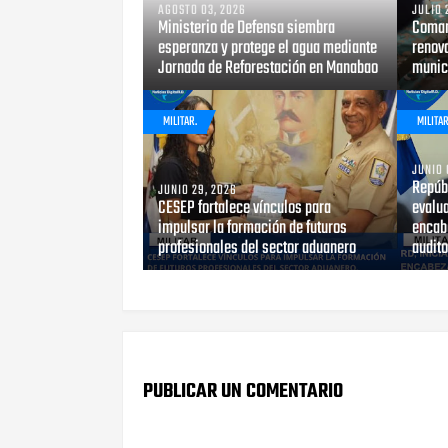
AGOSTO 03, 2026
JULIO 
Ministerio de Defensa siembra
Coman
esperanza y protege el agua mediante
renova
Jornada de Reforestación en Manabao
munici
MILITAR.
MILITAR
JUNIO 
Repúb
JUNIO 29, 2026
CESEP fortalece vínculos para
evalu
impulsar la formación de futuros
encab
profesionales del sector aduanero
audito
PUBLICAR UN COMENTARIO