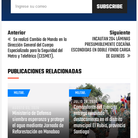
Anterior
Siguiente
INCAUTAN 204 LÁMINAS
Se realizó Cambio de Mando en la
PRESUMIBLEMENTE COCAÍNA
Dirección General del Cuerpo
ESCONDIDAS EN DOBLE FONDO CARGA
Especializado para la Seguridad del
Metro y Teleférico (CESMET).
DE GUINEOS
PUBLICACIONES RELACIONADAS
MILITAR.
MILITAR.
JULIO 29, 2026
Comandante del Ejército
AGOSTO 03, 2026
Ministerio de Defensa
entrega renovado
siembra esperanza y protege
destacamento en el distrito
el agua mediante Jornada de
municipal El Rubio, provincia
Reforestación en Manabao
Santiago