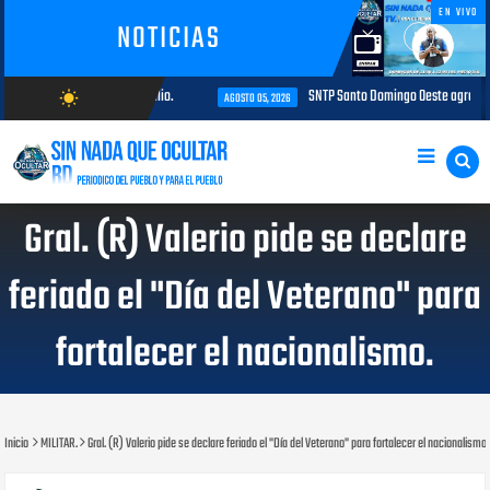
EN VIVO
NOTICIAS
tes llegan al país hasta julio.
SNTP Santo Domingo Oeste agradece al 
wb_sunny
AGOSTO 05, 2026
AGOSTO/7/2026
Gral. (R) Valerio pide se declare
feriado el "Día del Veterano" para
fortalecer el nacionalismo.
Inicio
MILITAR.
Gral. (R) Valerio pide se declare feriado el "Día del Veterano" para fortalecer el nacionalismo.