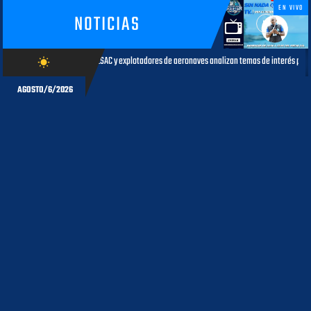
EN VIVO
NOTICIAS
SAC y explotadores de aeronaves analizan temas de interés para la aviación civil
wb_sunny
AGOST
AGOSTO/6/2026