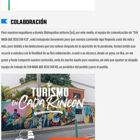
COLABORACIÓN
Para nuestros seguidores y demás: Distinguidos señores (as), por este medio, el equipo de comunicación de "SIN
NADA QUE OCULTAR R.D", está trabajando duramente para que nuestro contenido siga fluyendo cada día más y
más, pero debido a las limitaciones que nos rodean después de la aparición de la pandemia, hemos tenido que
recurrir a ustedes con la finalidad de su fiel colaboración, si está a su alcance, desde un peso, un like, un me
gusta y hasta compartir nuestro contenido, sería de mucha ayuda para nosotros, sin más que aportar se despide
equipo de trabajo de SIN NADA QUE OCULTAR RD, un periódico del pueblo y para el pueblo.