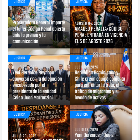
JUSTICIA
JUSTICIA
AGOSTO 05, 2026
Procuradora General imparte
AGOSTO 04, 2026
el taller Código Penal abierto
AMADEO PERALTA: CÓDIGO
ante la prensa y la
PENAL ENTRARÁ EN VIGENCIA
comunicación
EL 5 DE AGOSTO 2026
JUSTICIA
JUSTICIA
JULIO 29, 2026
JULIO 21, 2026
Yeni Berenice Reynoso
República Dominicana y
conversó con la delegación
Chile crean equipo conjunto
encabezada por el
para enfrentar la trata, el
presidente de la entidad
tráfico de migrantes y el
Celso Juan Marranzini
lavado de activos
JUSTICIA
JUSTICIA
JULIO 13, 2026
Yeni Berenice: "Que el
JULIO 20, 2026