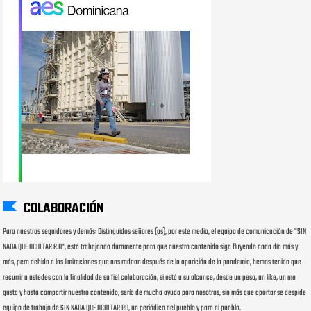
COLABORACIÓN
Para nuestros seguidores y demás: Distinguidos señores (as), por este medio, el equipo de comunicación de "SIN
NADA QUE OCULTAR R.D", está trabajando duramente para que nuestro contenido siga fluyendo cada día más y
más, pero debido a las limitaciones que nos rodean después de la aparición de la pandemia, hemos tenido que
recurrir a ustedes con la finalidad de su fiel colaboración, si está a su alcance, desde un peso, un like, un me
gusta y hasta compartir nuestro contenido, sería de mucha ayuda para nosotros, sin más que aportar se despide
equipo de trabajo de SIN NADA QUE OCULTAR RD, un periódico del pueblo y para el pueblo.