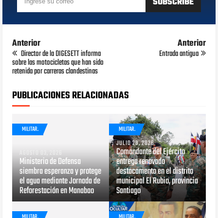
Anterior
Anterior
Director de la DIGESETT informa
Entrada antigua
sobre las motocicletas que han sido
retenida por carreras clandestinas
PUBLICACIONES RELACIONADAS
MILITAR.
MILITAR.
JULIO 29, 2026
Comandante del Ejército
AGOSTO 03, 2026
Ministerio de Defensa
entrega renovado
siembra esperanza y protege
destacamento en el distrito
el agua mediante Jornada de
municipal El Rubio, provincia
Reforestación en Manabao
Santiago
MILITAR.
MILITAR.