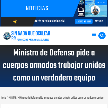
EN VIVO
NOTICIAS
an temas de interés para la aviación civil
Más de 7,7 millones de visit
wb_sunny
AGOSTO 05, 2026
AGOSTO/6/2026
Ministro de Defensa pide a
cuerpos armados trabajar unidos
como un verdadero equipo
Inicio
MILITAR.
Ministro de Defensa pide a cuerpos armados trabajar unidos como un verdadero equipo