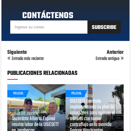
CONTÁCTENOS
Siguiente
Anterior
Entrada más reciente
Entrada antigua
PUBLICACIONES RELACIONADAS
POLICIAL
POLICIAL
JUNIO 29, 2026
DIGESETT continúa
implementando su plan de
soluciones para agilizar el
JULIO 06, 2026
Sacerdote Alberto Espinal
tránsito con nuevo
resalta labor de la DIGESETT
contraflujo en la avenida
en Jarabacoa
George Washington