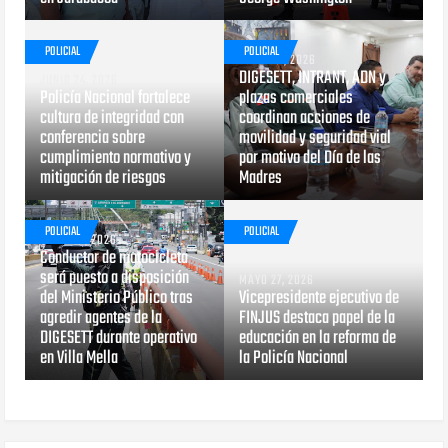
POLICIAL
POLICIAL
MAYO 29, 2026
DIGESETT, INTRANT, ADN y
JUNIO 24, 2026
Policía Nacional fortalece
plazas comerciales
cultura de integridad con
coordinan acciones de
conferencia sobre
movilidad y seguridad vial
cumplimiento normativo y
por motivo del Día de las
mitigación de riesgos
Madres
POLICIAL
POLICIAL
MAYO 29, 2026
Conductor de motocicleta
será puesto a disposición
MAYO 27, 2026
del Ministerio Público tras
Vicepresidente ejecutivo de
agredir agentes de la
FINJUS destaca papel de la
DIGESETT durante operativo
educación en la reforma de
en Villa Mella
la Policía Nacional