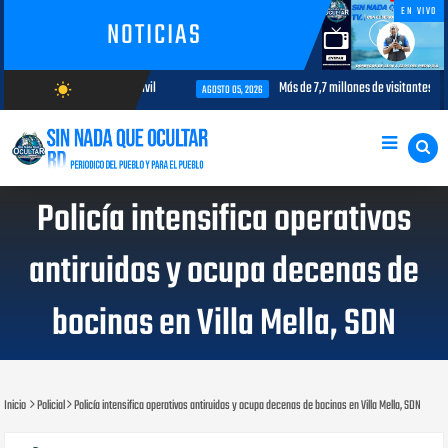
EN VIVO
NOTICIAS
nterés para la aviación civil
Más de 7,7 millones de visitantes llegan 
wb_sunny
AGOSTO 05, 2026
AGOSTO/9/2026
Policía intensifica operativos
antiruidos y ocupa decenas de
bocinas en Villa Mella, SDN
Inicio
Policial
Policía intensifica operativos antiruidos y ocupa decenas de bocinas en Villa Mella, SDN