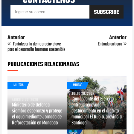
CONTÁCTENOS
Anterior
Anterior
Fortalecer la democracia: clave
Entrada antigua
para el desarrollo humano sostenible
PUBLICACIONES RELACIONADAS
MILITAR.
MILITAR.
JULIO 29, 2026
Comandante del Ejército
AGOSTO 03, 2026
Ministerio de Defensa
entrega renovado
siembra esperanza y protege
destacamento en el distrito
el agua mediante Jornada de
municipal El Rubio, provincia
Reforestación en Manabao
Santiago