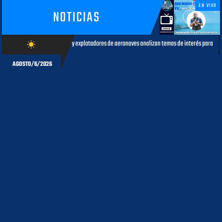
EN VIVO
NOTICIAS
xplotadores de aeronaves analizan temas de interés para la aviación civil
wb_sunny
AGOSTO 05, 202
AGOSTO/6/2026