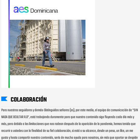
COLABORACIÓN
Para nuestros seguidores y demás: Distinguidos señores (as), por este medio, el equipo de comunicación de "SIN
NADA QUE OCULTAR R.D", está trabajando duramente para que nuestro contenido siga fluyendo cada día más y
más, pero debido a las limitaciones que nos rodean después de la aparición de la pandemia, hemos tenido que
recurrir a ustedes con la finalidad de su fiel colaboración, si está a su alcance, desde un peso, un like, un me
gusta y hasta compartir nuestro contenido, sería de mucha ayuda para nosotros, sin más que aportar se despide