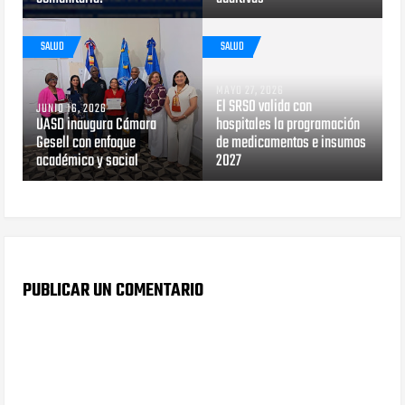
SALUD
SALUD
MAYO 27, 2026
El SRSO valida con
JUNIO 16, 2026
UASD inaugura Cámara
hospitales la programación
Gesell con enfoque
de medicamentos e insumos
académico y social
2027
PUBLICAR UN COMENTARIO