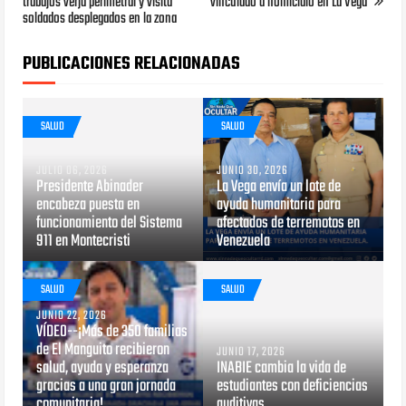
trabajos verja perimetral y visita
vinculado a homicidio en La Vega
soldados desplegados en la zona
PUBLICACIONES RELACIONADAS
SALUD
SALUD
JULIO 06, 2026
JUNIO 30, 2026
Presidente Abinader
La Vega envía un lote de
encabeza puesta en
ayuda humanitaria para
funcionamiento del Sistema
afectados de terremotos en
911 en Montecristi
Venezuela
SALUD
SALUD
JUNIO 22, 2026
VÍDEO--¡Más de 350 familias
de El Manguito recibieron
JUNIO 17, 2026
salud, ayuda y esperanza
INABIE cambia la vida de
gracias a una gran jornada
estudiantes con deficiencias
comunitaria!
auditivas