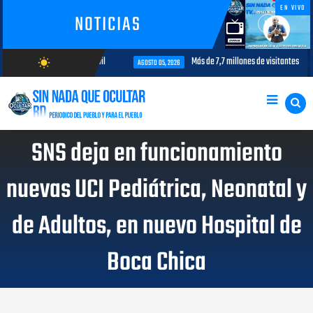
EN VIVO
NOTICIAS
nterés para la aviación civil
Más de 7,7 millones de visitantes llegan a
wb_sunny
AGOSTO 05, 2026
AGOSTO/10/2026
SNS deja en funcionamiento
nuevas UCI Pediátrica, Neonatal y
de Adultos, en nuevo Hospital de
Boca Chica