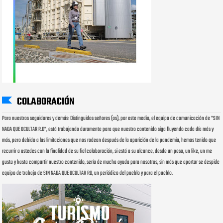
COLABORACIÓN
Para nuestros seguidores y demás: Distinguidos señores (as), por este medio, el equipo de comunicación de "SIN
NADA QUE OCULTAR R.D", está trabajando duramente para que nuestro contenido siga fluyendo cada día más y
más, pero debido a las limitaciones que nos rodean después de la aparición de la pandemia, hemos tenido que
recurrir a ustedes con la finalidad de su fiel colaboración, si está a su alcance, desde un peso, un like, un me
gusta y hasta compartir nuestro contenido, sería de mucha ayuda para nosotros, sin más que aportar se despide
equipo de trabajo de SIN NADA QUE OCULTAR RD, un periódico del pueblo y para el pueblo.