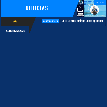
EN VIVO
NOTICIAS
SNTP Santo Domingo Oeste agradece al MAP e
wb_sunny
AGOSTO 05, 2026
AGOSTO/6/2026