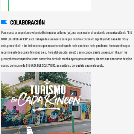
COLABORACIÓN
Para nuestros seguidores y demás: Distinguidos señores (as), por este medio, el equipo de comunicación de "SIN
NADA QUE OCULTAR R.D", está trabajando duramente para que nuestro contenido siga fluyendo cada día más y
más, pero debido a las limitaciones que nos rodean después de la aparición de la pandemia, hemos tenido que
recurrir a ustedes con la finalidad de su fiel colaboración, si está a su alcance, desde un peso, un like, un me
gusta y hasta compartir nuestro contenido, sería de mucha ayuda para nosotros, sin más que aportar se despide
equipo de trabajo de SIN NADA QUE OCULTAR RD, un periódico del pueblo y para el pueblo.