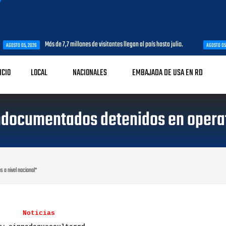
Más de 7,7 millones de visitantes llegan al país hasta julio.
SNTP Sant
AGOSTO 05, 2026
ICIO
LOCAL
NACIONALES
EMBAJADA DE USA EN RD
ndocumentados detenidos en operat
 a nivel nacional*
Noticias