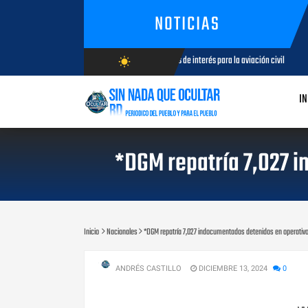
NOTICIAS
tadores de aeronaves analizan temas de interés para la aviación civil
wb_sunny
AGOSTO 05, 2026
AGOSTO/7/2026
IN
*DGM repatría 7,027 i
Inicio
Nacionales
*DGM repatría 7,027 indocumentados detenidos en operativos
ANDRÉS CASTILLO
DICIEMBRE 13, 2024
0