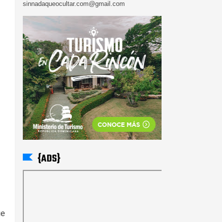
sinnadaqueocultar.com@gmail.com
{ADS}
ue