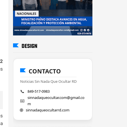
DESIGN
l
2
es
CONTACTO
Noticias Sin Nada Que Ocultar RD
📞
849-517-0983
sinnadaqueocultar.com@gmail.co
📧
m
🌐
sinnadaqueocultarrd.com
os
la