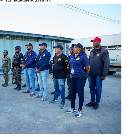
ww.sinnadaqueocultarrd