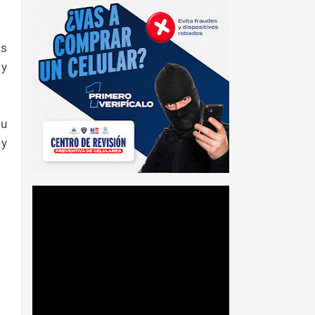
as
 y
su
y