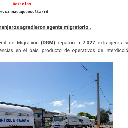
Noticias
ww.sinnadaqueocultarrd
tranjeros agredieron agente migratorio .
eral de Migración
(DGM)
repatrió a
7,027
extranjeros s
ncias en el país, producto de operativos de interdicci