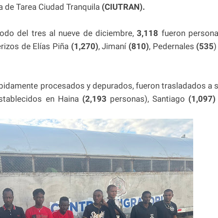
za de Tarea Ciudad Tranquila
(CIUTRAN).
odo del tres al nueve de diciembre,
3,118
fueron person
rizos de Elías Piña
(1,270)
, Jimaní
(810)
, Pedernales
(535
)
ebidamente procesados y depurados, fueron trasladados a 
stablecidos en Haina
(2,193
personas), Santiago
(1,097)