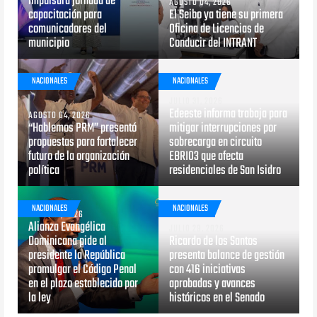
impulsará jornada de
AGOSTO 04, 2026
capacitación para
El Seibo ya tiene su primera
comunicadores del
Oficina de Licencias de
municipio
Conducir del INTRANT
NACIONALES
NACIONALES
JULIO 31, 2026
Edeeste informa trabaja para
AGOSTO 04, 2026
“Hablemos PRM” presentó
mitigar interrupciones por
propuestas para fortalecer
sobrecarga en circuito
futuro de la organización
EBRI03 que afecta
política
residenciales de San Isidro
NACIONALES
NACIONALES
JULIO 29, 2026
Alianza Evangélica
JULIO 29, 2026
Dominicana pide al
Ricardo de los Santos
presidente la República
presenta balance de gestión
promulgar el Código Penal
con 416 iniciativas
en el plazo establecido por
aprobadas y avances
la ley
históricos en el Senado