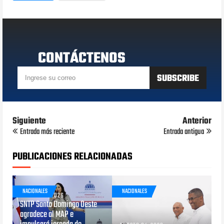
CONTÁCTENOS
Siguiente
Anterior
Entrada más reciente
Entrada antigua
PUBLICACIONES RELACIONADAS
NACIONALES
NACIONALES
AGOSTO 05, 2026
SNTP Santo Domingo Oeste
agradece al MAP e