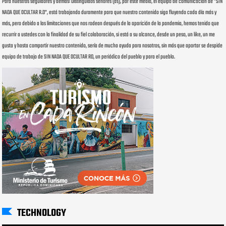
Para nuestros seguidores y demás: Distinguidos señores (as), por este medio, el equipo de comunicación de "SIN
NADA QUE OCULTAR R.D", está trabajando duramente para que nuestro contenido siga fluyendo cada día más y
más, pero debido a las limitaciones que nos rodean después de la aparición de la pandemia, hemos tenido que
recurrir a ustedes con la finalidad de su fiel colaboración, si está a su alcance, desde un peso, un like, un me
gusta y hasta compartir nuestro contenido, sería de mucha ayuda para nosotros, sin más que aportar se despide
equipo de trabajo de SIN NADA QUE OCULTAR RD, un periódico del pueblo y para el pueblo.
TECHNOLOGY