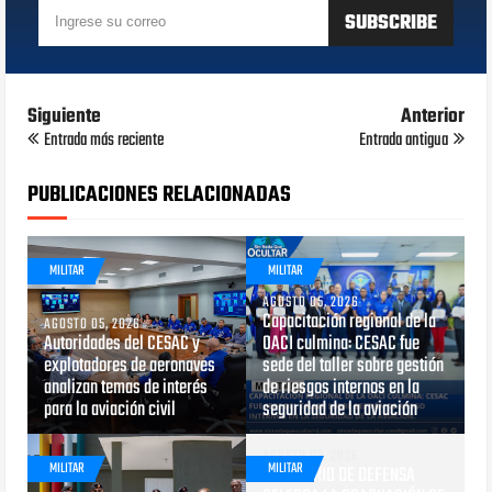
Siguiente
Anterior
Entrada más reciente
Entrada antigua
PUBLICACIONES RELACIONADAS
MILITAR
MILITAR
AGOSTO 05, 2026
Capacitación regional de la
AGOSTO 05, 2026
Autoridades del CESAC y
OACI culmina: CESAC fue
explotadores de aeronaves
sede del taller sobre gestión
analizan temas de interés
de riesgos internos en la
para la aviación civil
seguridad de la aviación
AGOSTO 03, 2026
MILITAR
MILITAR
MINISTERIO DE DEFENSA