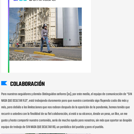
COLABORACIÓN
Para nuestros seguidores y demás: Distinguidos señores (as), por este medio, el equipo de comunicación de "SIN
NADA QUE OCULTAR R.D", está trabajando duramente para que nuestro contenido siga fluyendo cada día más y
más, pero debido a las limitaciones que nos rodean después de la aparición de la pandemia, hemos tenido que
recurrir a ustedes con la finalidad de su fiel colaboración, si está a su alcance, desde un peso, un like, un me
gusta y hasta compartir nuestro contenido, sería de mucha ayuda para nosotros, sin más que aportar se despide
equipo de trabajo de SIN NADA QUE OCULTAR RD, un periódico del pueblo y para el pueblo.