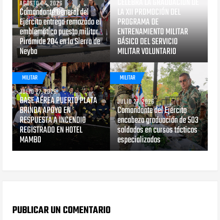
CELEBRA LA GRADUACIÓN DE
AGOSTO 04, 2026
Comandante General del
LA XII PROMOCIÓN DEL
Ejército entrega remozado el
PROGRAMA DE
emblemático puesto militar
ENTRENAMIENTO MILITAR
Pirámide 204 en la Sierra de
BÁSICO DEL SERVICIO
Neyba
MILITAR VOLUNTARIO
MILITAR
MILITAR
JULIO 27, 2026
BASE AÉREA PUERTO PLATA
JULIO 27, 2026
BRINDA APOYO EN
Comandante del Ejército
RESPUESTA A INCENDIO
encabeza graduación de 503
REGISTRADO EN HOTEL
soldados en cursos tácticos
MAMBO
especializados
PUBLICAR UN COMENTARIO