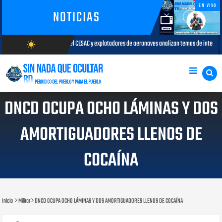
EN VIVO
NOTICIAS
AC y explotadores de aeronaves analizan temas de interés para la aviación civil
wb_sunny
AGOSTO
AGOSTO/7/2026
DNCD OCUPA OCHO LÁMINAS Y DOS
AMORTIGUADORES LLENOS DE
COCAÍNA
Inicio
Militar
DNCD OCUPA OCHO LÁMINAS Y DOS AMORTIGUADORES LLENOS DE COCAÍNA