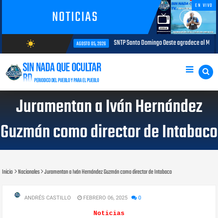
EN VIVO
NOTICIAS
SNTP Santo Domingo Oeste agradece al MAP e impulsará jornada d
wb_sunny
AGOSTO 05, 2026
AGOSTO/6/2026
Juramentan a Iván Hernández
Guzmán como director de Intabaco
Inicio
Nacionales
Juramentan a Iván Hernández Guzmán como director de Intabaco
ANDRÉS CASTILLO
FEBRERO 06, 2025
0
Noticias