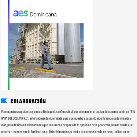
COLABORACIÓN
Para nuestros seguidores y demás: Distinguidos señores (as), por este medio, el equipo de comunicación de "SIN
NADA QUE OCULTAR R.D", está trabajando duramente para que nuestro contenido siga fluyendo cada día más y
más, pero debido a las limitaciones que nos rodean después de la aparición de la pandemia, hemos tenido que
recurrir a ustedes con la finalidad de su fiel colaboración, si está a su alcance, desde un peso, un like, un me