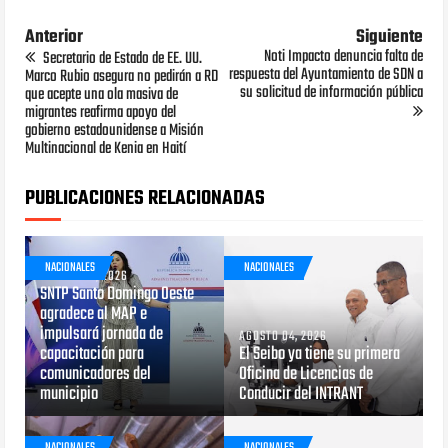
Anterior
Siguiente
Noti Impacto denuncia falta de
Secretario de Estado de EE. UU.
respuesta del Ayuntamiento de SDN a
Marco Rubio asegura no pedirán a RD
su solicitud de información pública
que acepte una ola masiva de
migrantes reafirma apoyo del
gobierno estadounidense a Misión
Multinacional de Kenia en Haití
PUBLICACIONES RELACIONADAS
NACIONALES
NACIONALES
AGOSTO 05, 2026
SNTP Santo Domingo Oeste
agradece al MAP e
impulsará jornada de
AGOSTO 04, 2026
capacitación para
El Seibo ya tiene su primera
comunicadores del
Oficina de Licencias de
municipio
Conducir del INTRANT
NACIONALES
NACIONALES