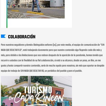
COLABORACIÓN
Para nuestros seguidores y demás: Distinguidos señores (as), por este medio, el equipo de comunicación de "SIN
NADA QUE OCULTAR R.D", está trabajando duramente para que nuestro contenido siga fluyendo cada día más y
más, pero debido a las limitaciones que nos rodean después de la aparición de la pandemia, hemos tenido que
recurrir a ustedes con la finalidad de su fiel colaboración, si está a su alcance, desde un peso, un like, un me
gusta y hasta compartir nuestro contenido, sería de mucha ayuda para nosotros, sin más que aportar se despide
equipo de trabajo de SIN NADA QUE OCULTAR RD, un periódico del pueblo y para el pueblo.