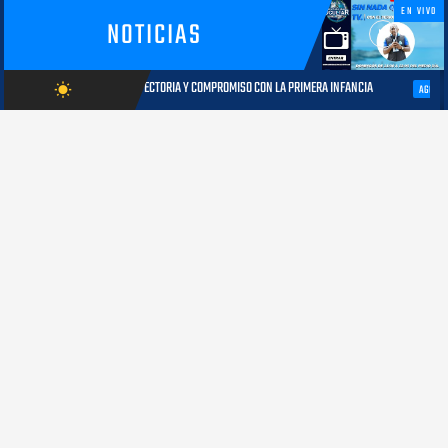
EN VIVO
NOTICIAS
: TRAYECTORIA Y COMPROMISO CON LA PRIMERA INFANCIA
Autoridades del
wb_sunny
AGOSTO 05, 2026
AGOSTO/8/2026