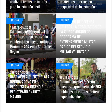
analizan temas de interés
de riesgos internos en la
para la aviación civil
seguridad de la aviación
AGOSTO 03, 2026
MILITAR
MILITAR
MINISTERIO DE DEFENSA
CELEBRA LA GRADUACIÓN DE
AGOSTO 04, 2026
Comandante General del
LA XII PROMOCIÓN DEL
Ejército entrega remozado el
PROGRAMA DE
emblemático puesto militar
ENTRENAMIENTO MILITAR
Pirámide 204 en la Sierra de
BÁSICO DEL SERVICIO
Neyba
MILITAR VOLUNTARIO
MILITAR
MILITAR
JULIO 27, 2026
BASE AÉREA PUERTO PLATA
JULIO 27, 2026
BRINDA APOYO EN
Comandante del Ejército
RESPUESTA A INCENDIO
encabeza graduación de 503
REGISTRADO EN HOTEL
soldados en cursos tácticos
MAMBO
especializados