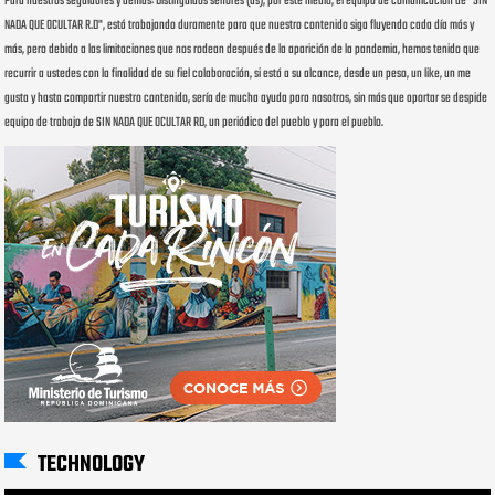
Para nuestros seguidores y demás: Distinguidos señores (as), por este medio, el equipo de comunicación de "SIN
NADA QUE OCULTAR R.D", está trabajando duramente para que nuestro contenido siga fluyendo cada día más y
más, pero debido a las limitaciones que nos rodean después de la aparición de la pandemia, hemos tenido que
recurrir a ustedes con la finalidad de su fiel colaboración, si está a su alcance, desde un peso, un like, un me
gusta y hasta compartir nuestro contenido, sería de mucha ayuda para nosotros, sin más que aportar se despide
equipo de trabajo de SIN NADA QUE OCULTAR RD, un periódico del pueblo y para el pueblo.
TECHNOLOGY