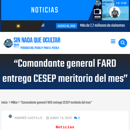
EN VIVO
NOTICIAS
terés para la aviación civil
Más de 7,7 millones de visitantes llegan a
wb_sunny
AGOSTO 05, 2026
AGOSTO/10/2026
“Comandante general FARD
entrega CESEP meritorio del mes”
Inicio
Militar
“Comandante general FARD entrega CESEP meritorio del mes”
ANDRÉS CASTILLO
JUNIO 14, 2025
0
Noticias