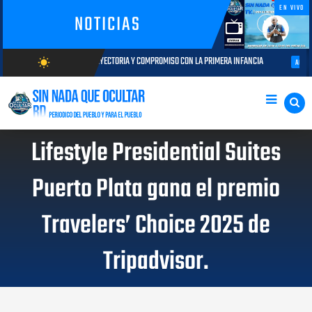
EN VIVO
NOTICIAS
LO: TRAYECTORIA Y COMPROMISO CON LA PRIMERA INFANCIA
Autoridades 
wb_sunny
AGOSTO 05, 2026
AGOSTO/8/2026
Lifestyle Presidential Suites
Puerto Plata gana el premio
Travelers’ Choice 2025 de
Tripadvisor.