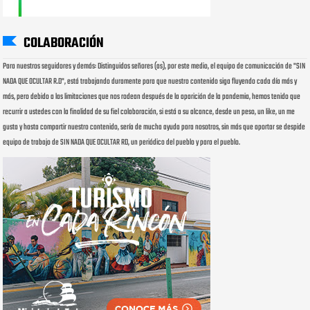
COLABORACIÓN
Para nuestros seguidores y demás: Distinguidos señores (as), por este medio, el equipo de comunicación de "SIN
NADA QUE OCULTAR R.D", está trabajando duramente para que nuestro contenido siga fluyendo cada día más y
más, pero debido a las limitaciones que nos rodean después de la aparición de la pandemia, hemos tenido que
recurrir a ustedes con la finalidad de su fiel colaboración, si está a su alcance, desde un peso, un like, un me
gusta y hasta compartir nuestro contenido, sería de mucha ayuda para nosotros, sin más que aportar se despide
equipo de trabajo de SIN NADA QUE OCULTAR RD, un periódico del pueblo y para el pueblo.