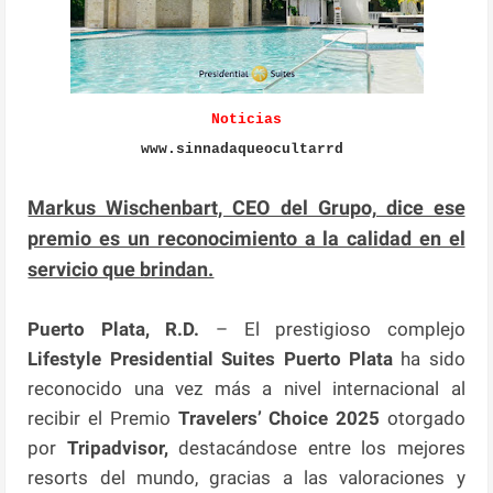
Noticias
www.sinnadaqueocultarrd
Markus Wischenbart, CEO del Grupo, dice ese
premio es un reconocimiento a la calidad en el
servicio que brindan.
Puerto Plata, R.D.
– El prestigioso complejo
Lifestyle Presidential Suites Puerto Plata
ha sido
reconocido una vez más a nivel internacional al
recibir el Premio
Travelers’ Choice
2025
otorgado
por
Tripadvisor,
destacándose entre los mejores
resorts del mundo, gracias a las valoraciones y