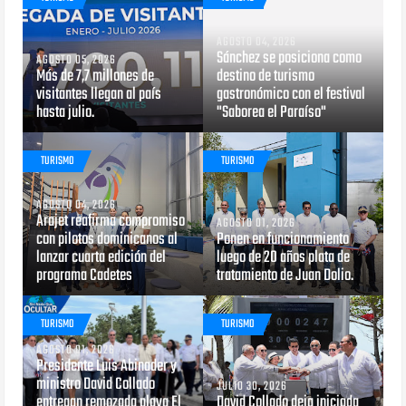
AGOSTO 04, 2026
Sánchez se posiciona como
AGOSTO 05, 2026
Más de 7,7 millones de
destino de turismo
visitantes llegan al país
gastronómico con el festival
hasta julio.
"Saborea el Paraíso"
TURISMO
TURISMO
AGOSTO 04, 2026
Arajet reafirma compromiso
AGOSTO 01, 2026
con pilotos dominicanos al
Ponen en funcionamiento
lanzar cuarta edición del
luego de 20 años plata de
programa Cadetes
tratamiento de Juan Dolio.
TURISMO
TURISMO
AGOSTO 01, 2026
Presidente Luis Abinader y
ministro David Collado
JULIO 30, 2026
entregan remozada playa El
David Collado deja iniciada