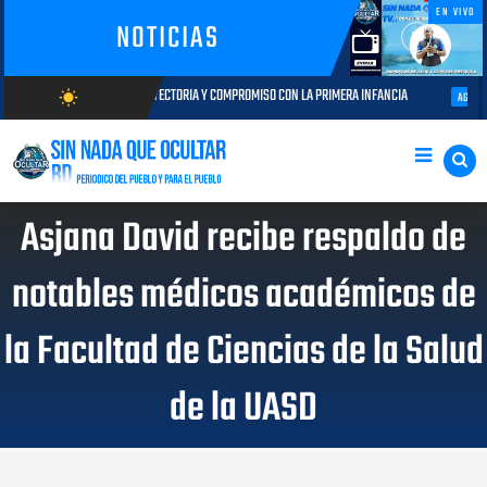
EN VIVO
NOTICIAS
: TRAYECTORIA Y COMPROMISO CON LA PRIMERA INFANCIA
Autoridades del
wb_sunny
AGOSTO 05, 2026
AGOSTO/8/2026
Asjana David recibe respaldo de
notables médicos académicos de
la Facultad de Ciencias de la Salud
de la UASD