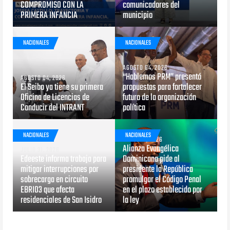
COMPROMISO CON LA
comunicadores del
PRIMERA INFANCIA
municipio
NACIONALES
NACIONALES
AGOSTO 04, 2026
“Hablemos PRM” presentó
AGOSTO 04, 2026
El Seibo ya tiene su primera
propuestas para fortalecer
Oficina de Licencias de
futuro de la organización
Conducir del INTRANT
política
NACIONALES
NACIONALES
JULIO 29, 2026
Alianza Evangélica
JULIO 31, 2026
Edeeste informa trabaja para
Dominicana pide al
mitigar interrupciones por
presidente la República
sobrecarga en circuito
promulgar el Código Penal
EBRI03 que afecta
en el plazo establecido por
residenciales de San Isidro
la ley