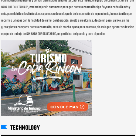
Para nuestros seguidores y demás: Distinguidos señores (as), por este medio, el equipo de comunicación de "SIN
NADA QUE OCULTAR R.D", está trabajando duramente para que nuestro contenido siga fluyendo cada día más y
más, pero debido a las limitaciones que nos rodean después de la aparición de la pandemia, hemos tenido que
recurrir a ustedes con la finalidad de su fiel colaboración, si está a su alcance, desde un peso, un like, un me
gusta y hasta compartir nuestro contenido, sería de mucha ayuda para nosotros, sin más que aportar se despide
equipo de trabajo de SIN NADA QUE OCULTAR RD, un periódico del pueblo y para el pueblo.
TECHNOLOGY