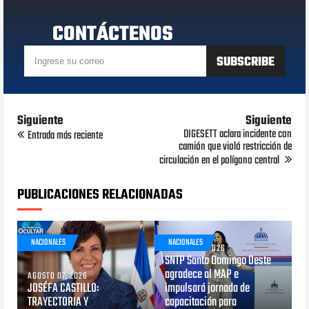
CONTÁCTENOS
Siguiente
Siguiente
DIGESETT aclara incidente con
Entrada más reciente
camión que violó restricción de
circulación en el polígono central
PUBLICACIONES RELACIONADAS
NACIONALES
NACIONALES
AGOSTO 05, 2026
SNTP Santo Domingo Oeste
agradece al MAP e
AGOSTO 07, 2026
JOSÉFA CASTILLO:
impulsará jornada de
TRAYECTORIA Y
capacitación para