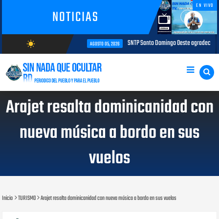
EN VIVO
NOTICIAS
SNTP Santo Domingo Oeste agradece al MAP
wb_sunny
AGOSTO 05, 2026
AGOSTO/7/2026
Arajet resalta dominicanidad con
nueva música a bordo en sus
vuelos
Inicio
TURISMO
Arajet resalta dominicanidad con nueva música a bordo en sus vuelos