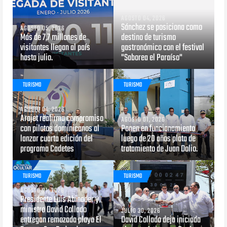
AGOSTO 04, 2026
Sánchez se posiciona como
AGOSTO 05, 2026
Más de 7,7 millones de
destino de turismo
visitantes llegan al país
gastronómico con el festival
hasta julio.
"Saborea el Paraíso"
TURISMO
TURISMO
AGOSTO 04, 2026
Arajet reafirma compromiso
AGOSTO 01, 2026
con pilotos dominicanos al
Ponen en funcionamiento
lanzar cuarta edición del
luego de 20 años plata de
programa Cadetes
tratamiento de Juan Dolio.
TURISMO
TURISMO
AGOSTO 01, 2026
Presidente Luis Abinader y
ministro David Collado
JULIO 30, 2026
entregan remozada playa El
David Collado deja iniciada