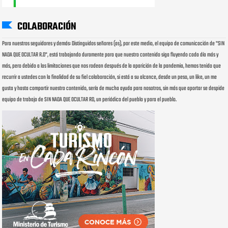
COLABORACIÓN
Para nuestros seguidores y demás: Distinguidos señores (as), por este medio, el equipo de comunicación de "SIN
NADA QUE OCULTAR R.D", está trabajando duramente para que nuestro contenido siga fluyendo cada día más y
más, pero debido a las limitaciones que nos rodean después de la aparición de la pandemia, hemos tenido que
recurrir a ustedes con la finalidad de su fiel colaboración, si está a su alcance, desde un peso, un like, un me
gusta y hasta compartir nuestro contenido, sería de mucha ayuda para nosotros, sin más que aportar se despide
equipo de trabajo de SIN NADA QUE OCULTAR RD, un periódico del pueblo y para el pueblo.