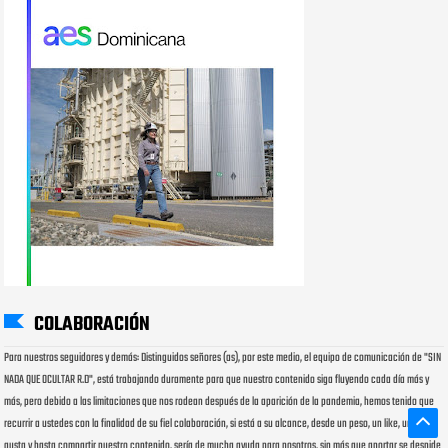
COLABORACIÓN
Para nuestros seguidores y demás: Distinguidos señores (as), por este medio, el equipo de comunicación de "SIN
NADA QUE OCULTAR R.D", está trabajando duramente para que nuestro contenido siga fluyendo cada día más y
más, pero debido a las limitaciones que nos rodean después de la aparición de la pandemia, hemos tenido que
recurrir a ustedes con la finalidad de su fiel colaboración, si está a su alcance, desde un peso, un like, un me
gusta y hasta compartir nuestro contenido, sería de mucha ayuda para nosotros, sin más que aportar se despide