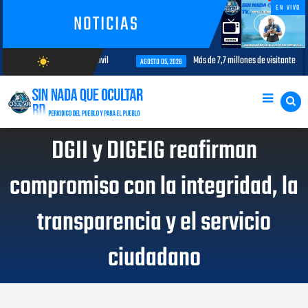
EN VIVO
NOTICIAS
nterés para la aviación civil
Más de 7,7 millones de visitantes llegan a
wb_sunny
AGOSTO 05, 2026
AGOSTO/8/2026
DGII y DIGEIG reafirman
compromiso con la integridad, la
transparencia y el servicio
ciudadano