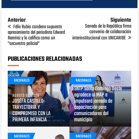
Anterior
Siguiente
Senado de la República firma
Félix Rubio condena supuesto
convenio de colaboración
apresamiento del periodista Edward
Ramírez y lo califica como un
interinstitucional con UNICARIBE
"secuestro policial"
PUBLICACIONES RELACIONADAS
NACIONALES
NACIONALES
AGOSTO 05, 2026
SNTP Santo Domingo Oeste
agradece al MAP e
AGOSTO 07, 2026
JOSÉFA CASTILLO:
impulsará jornada de
TRAYECTORIA Y
capacitación para
COMPROMISO CON LA
comunicadores del
PRIMERA INFANCIA
municipio
NACIONALES
NACIONALES