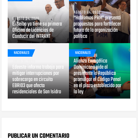
AGOSTO 04, 2026
“Hablemos PRM” presentó
AGOSTO 04, 2026
El Seibo ya tiene su primera
propuestas para fortalecer
Oficina de Licencias de
futuro de la organización
Conducir del INTRANT
política
NACIONALES
NACIONALES
JULIO 29, 2026
Alianza Evangélica
JULIO 31, 2026
Edeeste informa trabaja para
Dominicana pide al
mitigar interrupciones por
presidente la República
sobrecarga en circuito
promulgar el Código Penal
EBRI03 que afecta
en el plazo establecido por
residenciales de San Isidro
la ley
PUBLICAR UN COMENTARIO