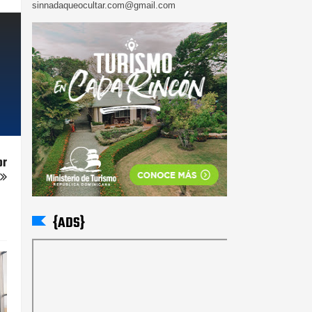
sinnadaqueocultar.com@gmail.com
or
{ADS}