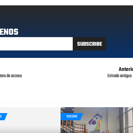
ENOS
Anteri
tera de acceso
Entrada antigua
MO
TURISMO