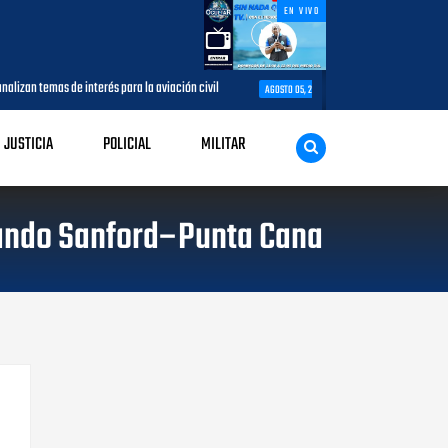
EN VIVO
interés para la aviación civil
Más de 7,7 millones de visitantes llegan 
AGOSTO 05, 2026
JUSTICIA
POLICIAL
MILITAR
rlando Sanford–Punta Cana