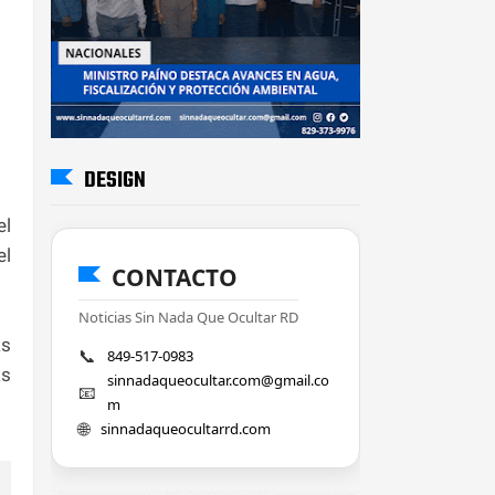
DESIGN
el
el
CONTACTO
Noticias Sin Nada Que Ocultar RD
as
📞
849-517-0983
as
sinnadaqueocultar.com@gmail.co
📧
m
🌐
sinnadaqueocultarrd.com