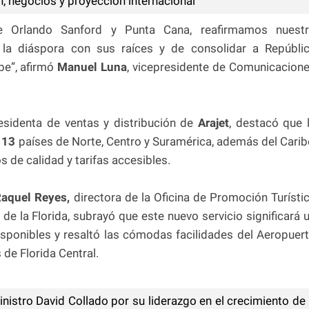
n, negocios y proyección internacional
re Orlando Sanford y Punta Cana, reafirmamos nuest
a diáspora con sus raíces y de consolidar a Repúbli
be”, afirmó
Manuel Luna
, vicepresidente de Comunicacion
esidenta de ventas y distribución de
Arajet
, destacó que 
n
13
países de Norte, Centro y Suramérica, además del Carib
s de calidad y tarifas accesibles.
Raquel Reyes,
directora de la Oficina de Promoción Turísti
de la Florida, subrayó que este nuevo servicio significará 
sponibles y resaltó las cómodas facilidades del Aeropuer
 de Florida Central.
istro David Collado por su liderazgo en el crecimiento de