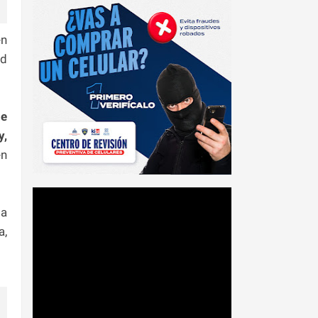
en
ad
le
y,
en
la
a,