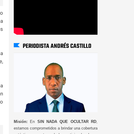
ro
ca
es
PERIODISTA ANDRÉS CASTILLO
la
e,
ca
un
to
Misión:
En
SIN NADA QUE OCULTAR RD
,
estamos comprometidos a brindar una cobertura