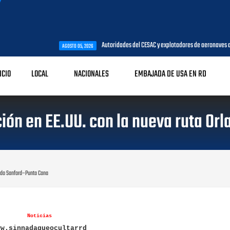
Autoridades del CESAC y explotadores de aeronaves analizan temas de 
AGOSTO 05, 2026
ICIO
LOCAL
NACIONALES
EMBAJADA DE USA EN RD
ión en EE.UU. con la nueva ruta O
ando Sanford–Punta Cana
Noticias
ww.sinnadaqueocultarrd