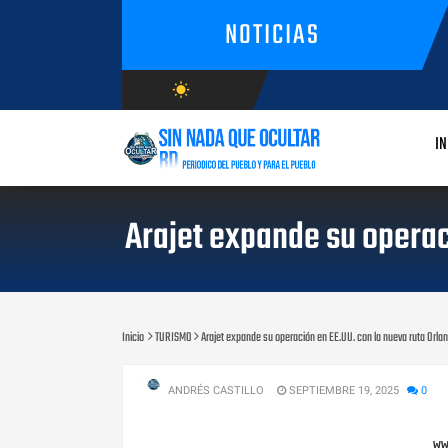
NOTICIAS
wb_sunny
AGOSTO/7/2026
IN
Arajet expande su operac
Inicio
TURISMO
Arajet expande su operación en EE.UU. con la nueva ruta Orl
ANDRÉS CASTILLO
SEPTIEMBRE 19, 2025
0
w