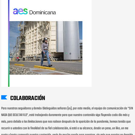
COLABORACIÓN
Para nuestros seguidores y demás: Distinguidos señores (as), por este medio, el equipo de comunicación de "SIN
NADA QUE OCULTAR R.D", está trabajando duramente para que nuestro contenido siga fluyendo cada día más y
más, pero debido a las limitaciones que nos rodean después de la aparición de la pandemia, hemos tenido que
recurrir a ustedes con la finalidad de su fiel colaboración, si está a su alcance, desde un peso, un like, un me
gusta y hasta compartir nuestro contenido, sería de mucha ayuda para nosotros, sin más que aportar se despide