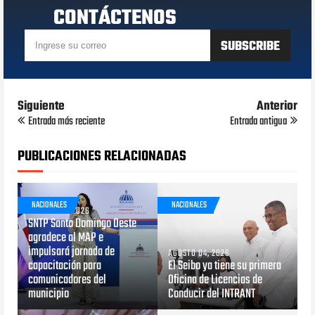
CONTÁCTENOS
Siguiente
Anterior
Entrada más reciente
Entrada antigua
PUBLICACIONES RELACIONADAS
NACIONALES
NACIONALES
AGOSTO 05, 2026
SNTP Santo Domingo Oeste
agradece al MAP e
impulsará jornada de
AGOSTO 04, 2026
capacitación para
El Seibo ya tiene su primera
comunicadores del
Oficina de Licencias de
municipio
Conducir del INTRANT