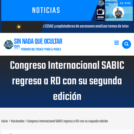
EN VIVO
NOTICIAS
AC y explotadores de aeronaves analizan temas de interés para la aviación civil
wb_sunny
AGOSTO
AGOSTO/6/2026
Congreso Internacional SABIC
regresa a RD con su segunda
edición
Inicio
Nacionales
Congreso Internacional SABIC regresa a RD con su segunda edición