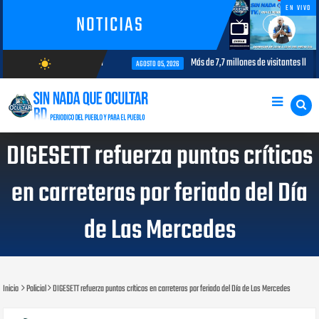
EN VIVO
NOTICIAS
terés para la aviación civil
Más de 7,7 millones de visitantes llegan a
wb_sunny
AGOSTO 05, 2026
AGOSTO/9/2026
DIGESETT refuerza puntos críticos
en carreteras por feriado del Día
de Las Mercedes
Inicio
Policial
DIGESETT refuerza puntos críticos en carreteras por feriado del Día de Las Mercedes