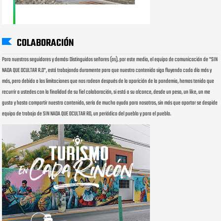
COLABORACIÓN
Para nuestros seguidores y demás: Distinguidos señores (as), por este medio, el equipo de comunicación de "SIN
NADA QUE OCULTAR R.D", está trabajando duramente para que nuestro contenido siga fluyendo cada día más y
más, pero debido a las limitaciones que nos rodean después de la aparición de la pandemia, hemos tenido que
recurrir a ustedes con la finalidad de su fiel colaboración, si está a su alcance, desde un peso, un like, un me
gusta y hasta compartir nuestro contenido, sería de mucha ayuda para nosotros, sin más que aportar se despide
equipo de trabajo de SIN NADA QUE OCULTAR RD, un periódico del pueblo y para el pueblo.