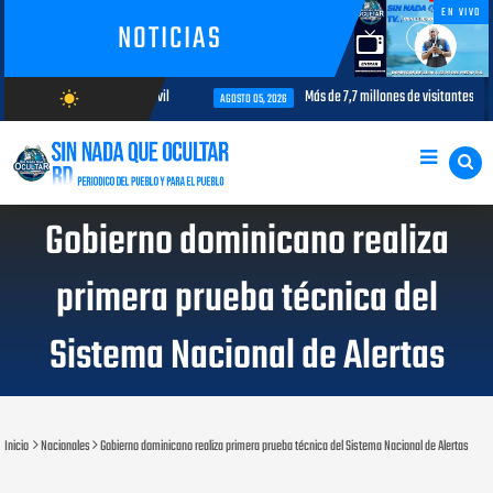
EN VIVO
NOTICIAS
nterés para la aviación civil
Más de 7,7 millones de visitantes llegan a
wb_sunny
AGOSTO 05, 2026
AGOSTO/8/2026
Gobierno dominicano realiza
primera prueba técnica del
Sistema Nacional de Alertas
Inicio
Nacionales
Gobierno dominicano realiza primera prueba técnica del Sistema Nacional de Alertas