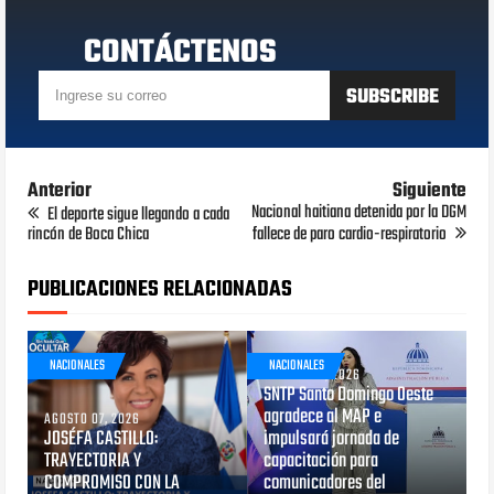
CONTÁCTENOS
Anterior
Siguiente
Nacional haitiana detenida por la DGM
El deporte sigue llegando a cada
rincón de Boca Chica
fallece de paro cardio-respiratorio
PUBLICACIONES RELACIONADAS
NACIONALES
NACIONALES
AGOSTO 05, 2026
SNTP Santo Domingo Oeste
agradece al MAP e
AGOSTO 07, 2026
JOSÉFA CASTILLO:
impulsará jornada de
TRAYECTORIA Y
capacitación para
COMPROMISO CON LA
comunicadores del