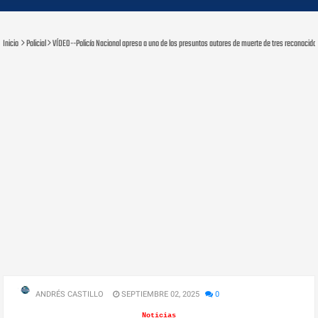
Inicio
Policial
VÍDEO--Policía Nacional apresa a uno de los presuntos autores de muerte de tres reconocidos
ANDRÉS CASTILLO
SEPTIEMBRE 02, 2025
0
Noticias