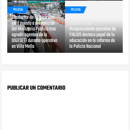
POLICIAL
POLICIAL
MAYO 29, 2026
Conductor de motocicleta
será puesto a disposición
MAYO 27, 2026
del Ministerio Público tras
Vicepresidente ejecutivo de
agredir agentes de la
FINJUS destaca papel de la
DIGESETT durante operativo
educación en la reforma de
en Villa Mella
la Policía Nacional
PUBLICAR UN COMENTARIO