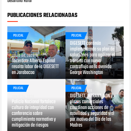
Desarrollo Rural
PUBLICACIONES RELACIONADAS
POLICIAL
POLICIAL
JUNIO 29, 2026
DIGESETT continúa
implementando su plan de
soluciones para agilizar el
JULIO 06, 2026
Sacerdote Alberto Espinal
tránsito con nuevo
resalta labor de la DIGESETT
contraflujo en la avenida
en Jarabacoa
George Washington
POLICIAL
POLICIAL
MAYO 29, 2026
DIGESETT, INTRANT, ADN y
JUNIO 24, 2026
Policía Nacional fortalece
plazas comerciales
cultura de integridad con
coordinan acciones de
conferencia sobre
movilidad y seguridad vial
cumplimiento normativo y
por motivo del Día de las
mitigación de riesgos
Madres