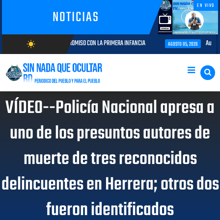
EN VIVO
NOTICIAS
RIA Y COMPROMISO CON LA PRIMERA INFANCIA
Autoridades del CESAC y e
wb_sunny
AGOSTO 05, 2026
AGOSTO/9/2026
VÍDEO--Policía Nacional apresa a
uno de los presuntos autores de
muerte de tres reconocidos
delincuentes en Herrera; otros dos
fueron identificados