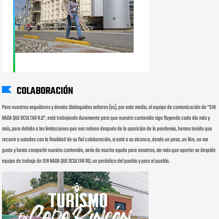
COLABORACIÓN
Para nuestros seguidores y demás: Distinguidos señores (as), por este medio, el equipo de comunicación de "SIN
NADA QUE OCULTAR R.D", está trabajando duramente para que nuestro contenido siga fluyendo cada día más y
más, pero debido a las limitaciones que nos rodean después de la aparición de la pandemia, hemos tenido que
recurrir a ustedes con la finalidad de su fiel colaboración, si está a su alcance, desde un peso, un like, un me
gusta y hasta compartir nuestro contenido, sería de mucha ayuda para nosotros, sin más que aportar se despide
equipo de trabajo de SIN NADA QUE OCULTAR RD, un periódico del pueblo y para el pueblo.